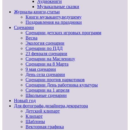
Аудиокниги
Музыкальные сказки
Журналы,книги,статьи
Книги музыканту,ведущему
Поздравления на праздники
Сценарии
Сценарии детских игровых программ
Весна
Экология сценарии
Сценарии по ПДД
23 февраля сценарии
Сценарии на Масленицу
Сценарии на 8 Марта
9 мая сценарии
День села сценарии
Сценарии против наркотиков
Сценарии День работника культуры
Сценарии на 1 апреля
Школьные сценарии
Новый год
Для фотографа,дизайнера,декоратора
Детский клипарт
Клипарт
Шаблоны
Векторная графика