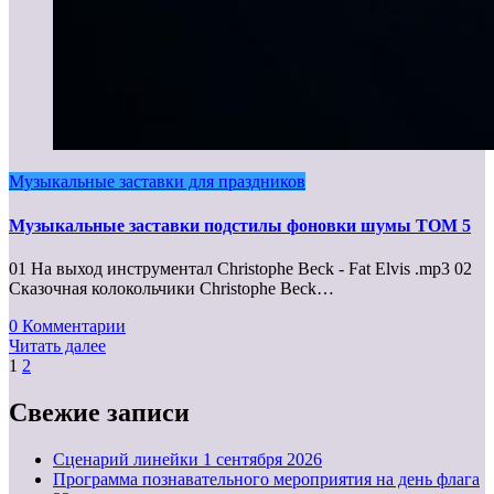
Музыкальные заставки для праздников
Музыкальные заставки подстилы фоновки шумы ТОМ 5
01 На выход инструментал Christophe Beck - Fat Elvis .mp3 02
Сказочная колокольчики Christophe Beck…
0 Комментарии
Читать далее
Пагинация
1
2
записей
Свежие записи
Cценарий линейки 1 сентября 2026
Программа познавательного мероприятия на день флага