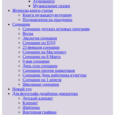
Аудиокниги
Музыкальные сказки
Журналы,книги,статьи
Книги музыканту,ведущему
Поздравления на праздники
Сценарии
Сценарии детских игровых программ
Весна
Экология сценарии
Сценарии по ПДД
23 февраля сценарии
Сценарии на Масленицу
Сценарии на 8 Марта
9 мая сценарии
День села сценарии
Сценарии против наркотиков
Сценарии День работника культуры
Сценарии на 1 апреля
Школьные сценарии
Новый год
Для фотографа,дизайнера,декоратора
Детский клипарт
Клипарт
Шаблоны
Векторная графика