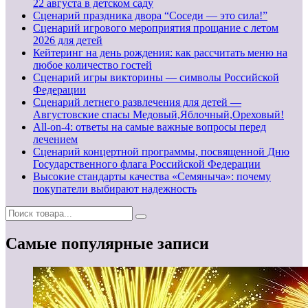
22 августа в детском саду
Сценарий праздника двора “Соседи — это сила!”
Сценарий игрового мероприятия прощание с летом
2026 для детей
Кейтеринг на день рождения: как рассчитать меню на
любое количество гостей
Сценарий игры викторины — символы Российской
Федерации
Сценарий летнего развлечения для детей —
Августовские спасы Медовый,Яблочный,Ореховый!
All-on-4: ответы на самые важные вопросы перед
лечением
Сценарий концертной программы, посвященной Дню
Государственного флага Российской Федерации
Высокие стандарты качества «Семяныча»: почему
покупатели выбирают надежность
Самые популярные записи