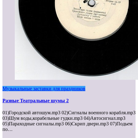
Музыкальные заставки для праздников
Разные Театральные шумы 2
01)Городской автошум.mp3 02)Сигналы военного корабля.mp3
03)Шум воды,корабельные гудки.mp3 04)Автосигнал.mp3
05)Параходные сигналы.mp3 06)Скрип двери.mp3 07)Подьем
по…