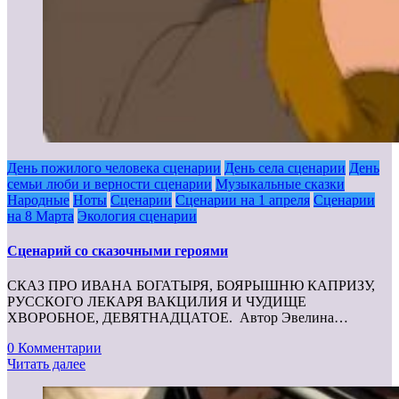
День пожилого человека сценарии
День села сценарии
День
семьи люби и верности сценарии
Музыкальные сказки
Народные
Ноты
Сценарии
Сценарии на 1 апреля
Сценарии
на 8 Марта
Экология сценарии
Сценарий со сказочными героями
СКАЗ ПРО ИВАНА БОГАТЫРЯ, БОЯРЫШНЮ КАПРИЗУ,
РУССКОГО ЛЕКАРЯ ВАКЦИЛИЯ И ЧУДИЩЕ
ХВОРОБНОЕ, ДЕВЯТНАДЦАТОЕ. Автор Эвелина…
0 Комментарии
Читать далее