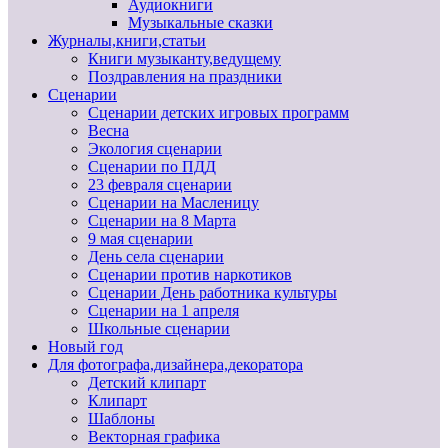
Аудиокниги
Музыкальные сказки
Журналы,книги,статьи
Книги музыканту,ведущему
Поздравления на праздники
Сценарии
Сценарии детских игровых программ
Весна
Экология сценарии
Сценарии по ПДД
23 февраля сценарии
Сценарии на Масленицу
Сценарии на 8 Марта
9 мая сценарии
День села сценарии
Сценарии против наркотиков
Сценарии День работника культуры
Сценарии на 1 апреля
Школьные сценарии
Новый год
Для фотографа,дизайнера,декоратора
Детский клипарт
Клипарт
Шаблоны
Векторная графика