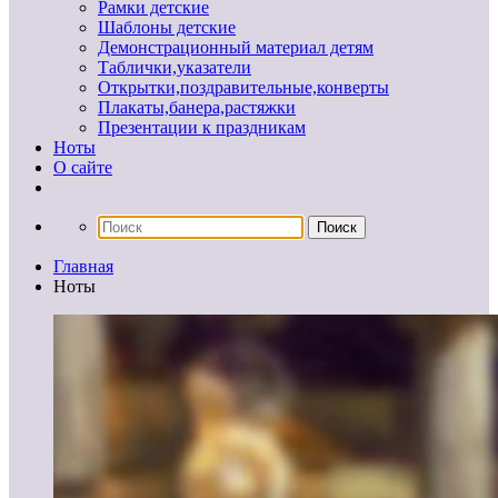
Рамки детские
Шаблоны детские
Демонстрационный материал детям
Таблички,указатели
Открытки,поздравительные,конверты
Плакаты,банера,растяжки
Презентации к праздникам
Ноты
О сайте
Главная
Ноты