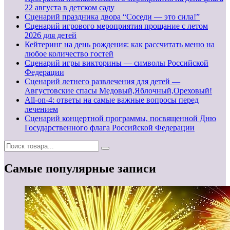
22 августа в детском саду
Сценарий праздника двора “Соседи — это сила!”
Сценарий игрового мероприятия прощание с летом
2026 для детей
Кейтеринг на день рождения: как рассчитать меню на
любое количество гостей
Сценарий игры викторины — символы Российской
Федерации
Сценарий летнего развлечения для детей —
Августовские спасы Медовый,Яблочный,Ореховый!
All-on-4: ответы на самые важные вопросы перед
лечением
Сценарий концертной программы, посвященной Дню
Государственного флага Российской Федерации
Самые популярные записи