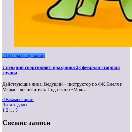
23 февраля сценарии
Сценарий спортивного праздника 23 февраля старшая
группа
Действующие лица: Ведущий – инструктор по ФК Емеля и
Марья – воспитатели. Под песню «Моя…
0 Комментарии
Читать далее
Пагинация
1
2
…
5
записей
Свежие записи