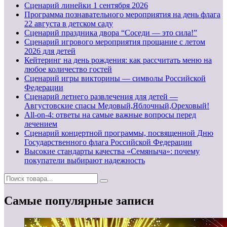
Cценарий линейки 1 сентября 2026
Программа познавательного мероприятия на день флага
22 августа в детском саду
Сценарий праздника двора “Соседи — это сила!”
Сценарий игрового мероприятия прощание с летом
2026 для детей
Кейтеринг на день рождения: как рассчитать меню на
любое количество гостей
Сценарий игры викторины — символы Российской
Федерации
Сценарий летнего развлечения для детей —
Августовские спасы Медовый,Яблочный,Ореховый!
All-on-4: ответы на самые важные вопросы перед
лечением
Сценарий концертной программы, посвященной Дню
Государственного флага Российской Федерации
Высокие стандарты качества «Семяныча»: почему
покупатели выбирают надежность
Самые популярные записи