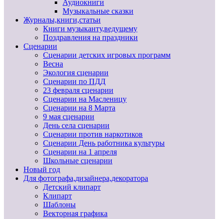
Аудиокниги
Музыкальные сказки
Журналы,книги,статьи
Книги музыканту,ведущему
Поздравления на праздники
Сценарии
Сценарии детских игровых программ
Весна
Экология сценарии
Сценарии по ПДД
23 февраля сценарии
Сценарии на Масленицу
Сценарии на 8 Марта
9 мая сценарии
День села сценарии
Сценарии против наркотиков
Сценарии День работника культуры
Сценарии на 1 апреля
Школьные сценарии
Новый год
Для фотографа,дизайнера,декоратора
Детский клипарт
Клипарт
Шаблоны
Векторная графика