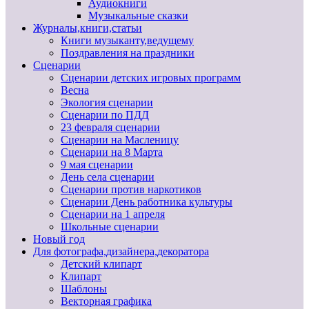
Аудиокниги
Музыкальные сказки
Журналы,книги,статьи
Книги музыканту,ведущему
Поздравления на праздники
Сценарии
Сценарии детских игровых программ
Весна
Экология сценарии
Сценарии по ПДД
23 февраля сценарии
Сценарии на Масленицу
Сценарии на 8 Марта
9 мая сценарии
День села сценарии
Сценарии против наркотиков
Сценарии День работника культуры
Сценарии на 1 апреля
Школьные сценарии
Новый год
Для фотографа,дизайнера,декоратора
Детский клипарт
Клипарт
Шаблоны
Векторная графика