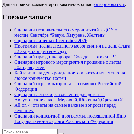
Для отправки комментария вам необходимо
авторизоваться
.
Свежие записи
Сценарии познавательного мероприятий в ДОУ о
месяце Сентябрь “Ревун, Хмурень, Желтень”
Cценарий линейки 1 сентября 2026
Программа познавательного мероприятия на день флага
22 августа в детском саду
Сценарий праздника двора “Соседи — это сила!”
Сценарий игрового мероприятия прощание с летом
2026 для детей
Кейтеринг на день рождения: как рассчитать меню на
любое количество гостей
Сценарий игры викторины — символы Российской
Федерации
Сценарий летнего развлечения для детей —
Августовские спасы Медовый,Яблочный,Ореховый!
All-on-4: ответы на самые важные вопросы перед
лечением
Сценарий концертной программы, посвященной Дню
Государственного флага Российской Федерации