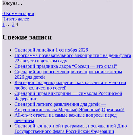
Клоуна…
0 Комментарии
Читать далее
Пагинация
1
…
3
4
записей
Свежие записи
Cценарий линейки 1 сентября 2026
Программа познавательного мероприятия на день флага
22 августа в детском саду
Сценарий праздника двора “Соседи — это сила!”
Сценарий игрового мероприятия прощание с летом
2026 для детей
Кейтеринг на день рождения: как рассчитать меню на
любое количество гостей
Сценарий игры викторины — символы Российской
Федерации
Сценарий летнего развлечения для детей —
Августовские спасы Медовый,Яблочный,Ореховый!
All-on-4: ответы на самые важные вопросы перед
лечением
Сценарий концертной программы, посвященной Дню
Государственного флага Российской Федерации