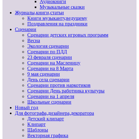
Аудиокниги
Музыкальные сказки
Журналы,книги,статьи
Книги музыканту,ведущему
Поздравления на праздники
Сценарии
Сценарии детских игровых программ
Весна
Экология сценарии
Сценарии по ПДД
23 февраля сценарии
Сценарии на Масленицу
Сценарии на 8 Марта
9 мая сценарии
День села сценарии
Сценарии против наркотиков
Сценарии День работника культуры
Сценарии на 1 апреля
Школьные сценарии
Новый год
Для фотографа,дизайнера,декоратора
Детский клипарт
Клипарт
Шаблоны
Векторная графика