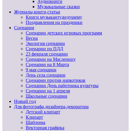
Аудиокниги
Музыкальные сказки
Журналы,книги,статьи
Книги музыканту,ведущему
Поздравления на праздники
Сценарии
Сценарии детских игровых программ
Весна
Экология сценарии
Сценарии по ПДД
23 февраля сценарии
Сценарии на Масленицу
Сценарии на 8 Марта
9 мая сценарии
День села сценарии
Сценарии против наркотиков
Сценарии День работника культуры
Сценарии на 1 апреля
Школьные сценарии
Новый год
Для фотографа,дизайнера,декоратора
Детский клипарт
Клипарт
Шаблоны
Векторная графика