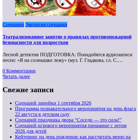
Сценарии
Экология сценарии
Театрализованное занятие о правилах противопожарной
безопасности для подростков
Лесной детектив ПОДГОТОВКА: Понадобятся аудиозаписи
песен: «Я на солнышке лежу» (муз. Г. Гладкова, сл. С.…
0 Комментарии
Читать далее
Свежие записи
Cценарий линейки 1 сентября 2026
Программа познавательного мероприятия на день флага
22 августа в детском саду
Сценарий праздника двора “Соседи — это сила!”
Сценарий игрового мероприятия прощание с летом
2026 для детей
Кейтеринг на день рождения: как рассчитать меню на