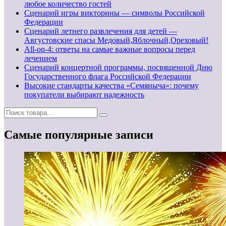
любое количество гостей
Сценарий игры викторины — символы Российской
Федерации
Сценарий летнего развлечения для детей —
Августовские спасы Медовый,Яблочный,Ореховый!
All-on-4: ответы на самые важные вопросы перед
лечением
Сценарий концертной программы, посвященной Дню
Государственного флага Российской Федерации
Высокие стандарты качества «Семяныча»: почему
покупатели выбирают надежность
Самые популярные записи