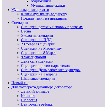
Аудиокниги
Музыкальные сказки
Журналы,книги,статьи
Книги музыканту,ведущему
Поздравления на праздники
Сценарии
Сценарии детских игровых программ
Весна
Экология сценарии
Сценарии по ПДД
23 февраля сценарии
Сценарии на Масленицу
Сценарии на 8 Марта
9 мая сценарии
День села сценарии
Сценарии против наркотиков
Сценарии День работника культуры
Сценарии на 1 апреля
Школьные сценарии
Новый год
Для фотографа,дизайнера,декоратора
Детский клипарт
Клипарт
Шаблоны
Векторная графика