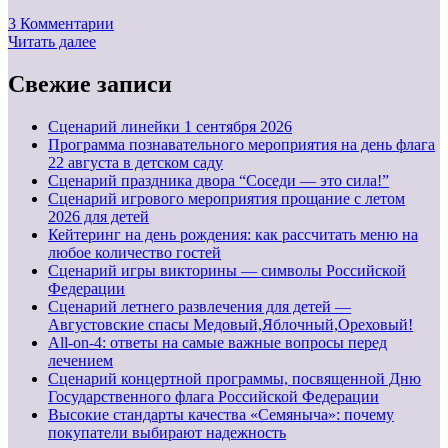
3 Комментарии
Читать далее
Свежие записи
Cценарий линейки 1 сентября 2026
Программа познавательного мероприятия на день флага
22 августа в детском саду
Сценарий праздника двора “Соседи — это сила!”
Сценарий игрового мероприятия прощание с летом
2026 для детей
Кейтеринг на день рождения: как рассчитать меню на
любое количество гостей
Сценарий игры викторины — символы Российской
Федерации
Сценарий летнего развлечения для детей —
Августовские спасы Медовый,Яблочный,Ореховый!
All-on-4: ответы на самые важные вопросы перед
лечением
Сценарий концертной программы, посвященной Дню
Государственного флага Российской Федерации
Высокие стандарты качества «Семяныча»: почему
покупатели выбирают надежность