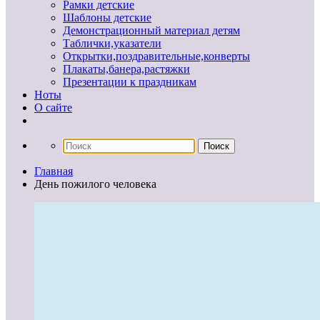
Рамки детские
Шаблоны детские
Демонстрационный материал детям
Таблички,указатели
Открытки,поздравительные,конверты
Плакаты,банера,растяжки
Презентации к праздникам
Ноты
О сайте
Главная
День пожилого человека