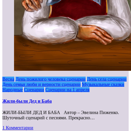
Весна
День пожилого человека сценарии
День села сценарии
День семьи люби и верности сценарии
Музыкальные сказки
Народные
Сценарии
Сценарии на 1 апреля
Жили-были Дед и Баба
ЖИЛИ-БЫЛИ ДЕД И БАБА Автор – Эвелина Пиженко.
Шуточный сценарий с песнями. Прекрасно…
1 Комментарии