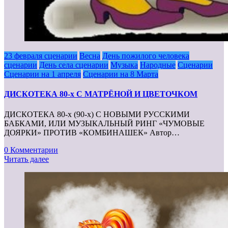
23 февраля сценарии
Весна
День пожилого человека
сценарии
День села сценарии
Музыка
Народные
Сценарии
Сценарии на 1 апреля
Сценарии на 8 Марта
ДИСКОТЕКА 80-х С МАТРЁНОЙ И ЦВЕТОЧКОМ
ДИСКОТЕКА 80-х (90-х) С НОВЫМИ РУССКИМИ
БАБКАМИ, ИЛИ МУЗЫКАЛЬНЫЙ РИНГ «ЧУМОВЫЕ
ДОЯРКИ» ПРОТИВ «КОМБИНАШЕК» Автор…
0 Комментарии
Читать далее