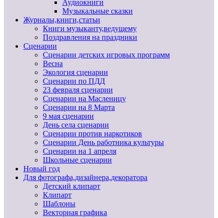
Аудиокниги
Музыкальные сказки
Журналы,книги,статьи
Книги музыканту,ведущему
Поздравления на праздники
Сценарии
Сценарии детских игровых программ
Весна
Экология сценарии
Сценарии по ПДД
23 февраля сценарии
Сценарии на Масленицу
Сценарии на 8 Марта
9 мая сценарии
День села сценарии
Сценарии против наркотиков
Сценарии День работника культуры
Сценарии на 1 апреля
Школьные сценарии
Новый год
Для фотографа,дизайнера,декоратора
Детский клипарт
Клипарт
Шаблоны
Векторная графика