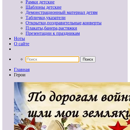
Рамки детские
Шаблоны детские
Демонстрационный материал детям
Таблички,указатели
Открытки,поздравительные,конверты
Плакаты,банера,растяжки
Презентации к праздникам
Ноты
О сайте
Главная
Герои