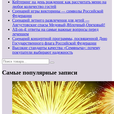
Кейтеринг на день рождения: как рассчитать меню на
любое количество гостей
Сценарий игры викторины — символы Российской
Федерации
Сценарий летнего развлечения для детей —
Августовские спасы Медовый,Яблочный,Ореховый!
All-on-4: ответы на самые важные вопросы перед
лечением
Сценарий концертной программы, посвященной Дню
Государственного флага Российской Федерации
Высокие стандарты качества «Семяныча»: почему
покупатели выбирают надежность
Самые популярные записи