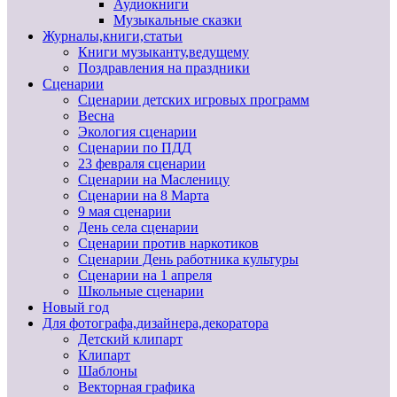
Аудиокниги
Музыкальные сказки
Журналы,книги,статьи
Книги музыканту,ведущему
Поздравления на праздники
Сценарии
Сценарии детских игровых программ
Весна
Экология сценарии
Сценарии по ПДД
23 февраля сценарии
Сценарии на Масленицу
Сценарии на 8 Марта
9 мая сценарии
День села сценарии
Сценарии против наркотиков
Сценарии День работника культуры
Сценарии на 1 апреля
Школьные сценарии
Новый год
Для фотографа,дизайнера,декоратора
Детский клипарт
Клипарт
Шаблоны
Векторная графика