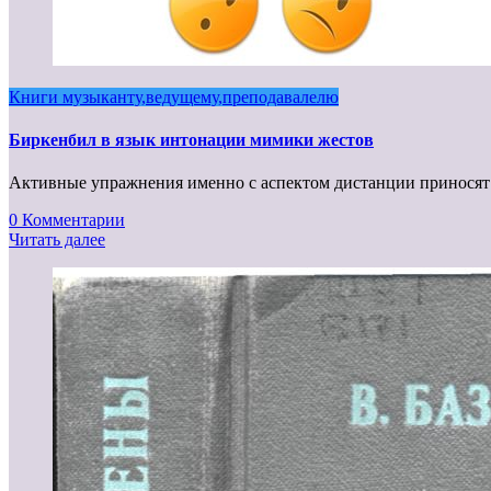
Книги музыканту,ведущему,преподавалелю
Биркенбил в язык интонации мимики жестов
Активные упражнения именно с аспектом дистанции приносят
0 Комментарии
Читать далее