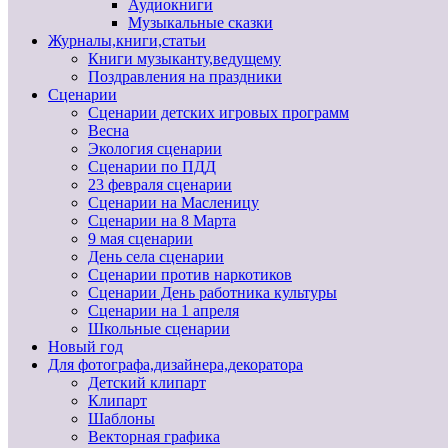
Аудиокниги
Музыкальные сказки
Журналы,книги,статьи
Книги музыканту,ведущему
Поздравления на праздники
Сценарии
Сценарии детских игровых программ
Весна
Экология сценарии
Сценарии по ПДД
23 февраля сценарии
Сценарии на Масленицу
Сценарии на 8 Марта
9 мая сценарии
День села сценарии
Сценарии против наркотиков
Сценарии День работника культуры
Сценарии на 1 апреля
Школьные сценарии
Новый год
Для фотографа,дизайнера,декоратора
Детский клипарт
Клипарт
Шаблоны
Векторная графика