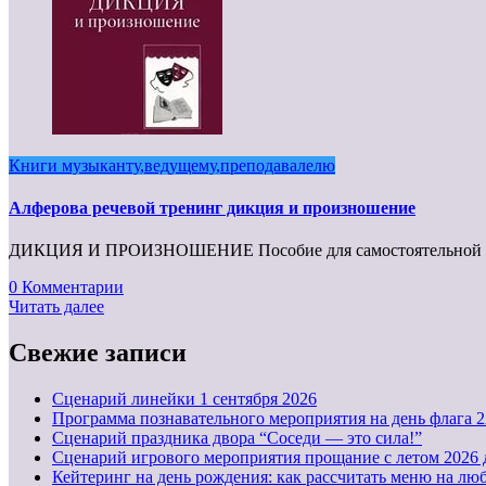
Книги музыканту,ведущему,преподавалелю
Алферова речевой тренинг дикция и произношение
ДИКЦИЯ И ПРОИЗНОШЕНИЕ Пособие для самостоятельной рабо
0 Комментарии
Читать далее
Свежие записи
Cценарий линейки 1 сентября 2026
Программа познавательного мероприятия на день флага 22
Сценарий праздника двора “Соседи — это сила!”
Сценарий игрового мероприятия прощание с летом 2026 
Кейтеринг на день рождения: как рассчитать меню на люб