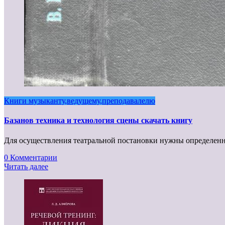
Книги музыканту,ведущему,преподавалелю
Базанов техника и технология сцены скачать книгу
Для осуществления театральной постановки нужны определенны
0 Комментарии
Читать далее