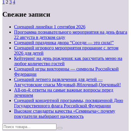
Пагинация
1
2
3
4
записей
Свежие записи
Cценарий линейки 1 сентября 2026
Программа познавательного мероприятия на день флага
22 августа в детском саду
Сценарий праздника двора “Соседи — это сила!”
Сценарий игрового мероприятия прощание с летом
2026 для детей
Кейтеринг на день рождения: как рассчитать меню на
любое количество гостей
Сценарий игры викторины — символы Российской
Федерации
Сценарий летнего развлечения для детей —
Августовские спасы Медовый,Яблочный,Ореховый!
All-on-4: ответы на самые важные вопросы перед
лечением
Сценарий концертной программы, посвященной Дню
Государственного флага Российской Федерации
Высокие стандарты качества «Семяныча»: почему
покупатели выбирают надежность