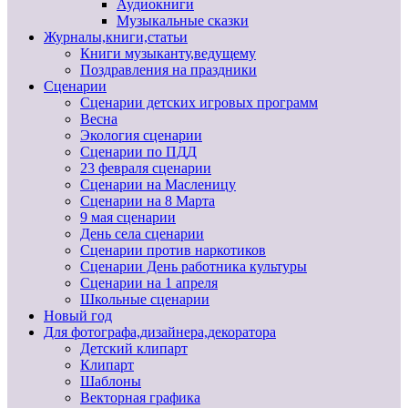
Аудиокниги
Музыкальные сказки
Журналы,книги,статьи
Книги музыканту,ведущему
Поздравления на праздники
Сценарии
Сценарии детских игровых программ
Весна
Экология сценарии
Сценарии по ПДД
23 февраля сценарии
Сценарии на Масленицу
Сценарии на 8 Марта
9 мая сценарии
День села сценарии
Сценарии против наркотиков
Сценарии День работника культуры
Сценарии на 1 апреля
Школьные сценарии
Новый год
Для фотографа,дизайнера,декоратора
Детский клипарт
Клипарт
Шаблоны
Векторная графика