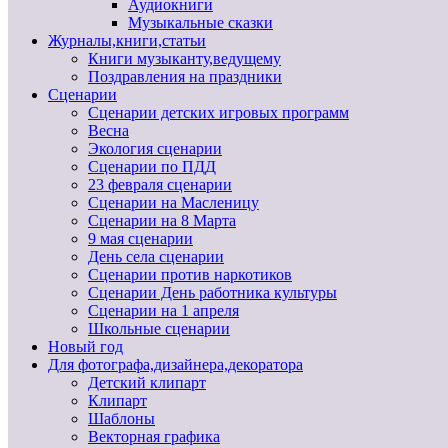
Аудиокниги
Музыкальные сказки
Журналы,книги,статьи
Книги музыканту,ведущему
Поздравления на праздники
Сценарии
Сценарии детских игровых программ
Весна
Экология сценарии
Сценарии по ПДД
23 февраля сценарии
Сценарии на Масленицу
Сценарии на 8 Марта
9 мая сценарии
День села сценарии
Сценарии против наркотиков
Сценарии День работника культуры
Сценарии на 1 апреля
Школьные сценарии
Новый год
Для фотографа,дизайнера,декоратора
Детский клипарт
Клипарт
Шаблоны
Векторная графика