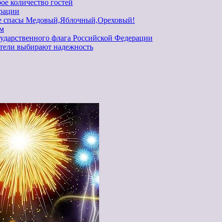
ое количество гостей
рации
ие спасы Медовый,Яблочный,Ореховый!
ем
ударственного флага Российской Федерации
атели выбирают надежность