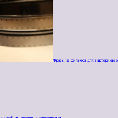
Фразы из фильмов для викторины о
ля детей минусовки с плюсовками