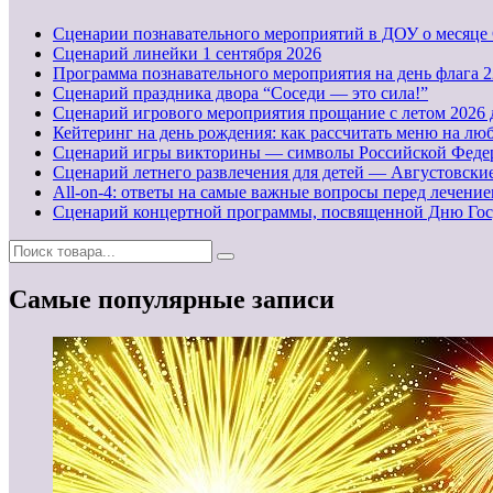
Сценарии познавательного мероприятий в ДОУ о месяце 
Cценарий линейки 1 сентября 2026
Программа познавательного мероприятия на день флага 22
Сценарий праздника двора “Соседи — это сила!”
Сценарий игрового мероприятия прощание с летом 2026 
Кейтеринг на день рождения: как рассчитать меню на люб
Сценарий игры викторины — символы Российской Феде
Сценарий летнего развлечения для детей — Августовск
All-on-4: ответы на самые важные вопросы перед лечени
Сценарий концертной программы, посвященной Дню Гос
Самые популярные записи