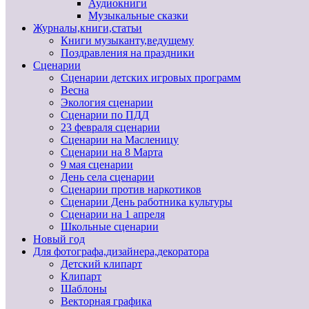
Аудиокниги
Музыкальные сказки
Журналы,книги,статьи
Книги музыканту,ведущему
Поздравления на праздники
Сценарии
Сценарии детских игровых программ
Весна
Экология сценарии
Сценарии по ПДД
23 февраля сценарии
Сценарии на Масленицу
Сценарии на 8 Марта
9 мая сценарии
День села сценарии
Сценарии против наркотиков
Сценарии День работника культуры
Сценарии на 1 апреля
Школьные сценарии
Новый год
Для фотографа,дизайнера,декоратора
Детский клипарт
Клипарт
Шаблоны
Векторная графика