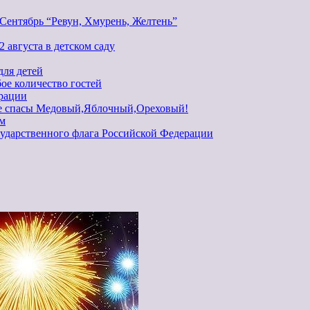
Сентябрь “Ревун, Хмурень, Желтень”
 августа в детском саду
для детей
ое количество гостей
рации
ие спасы Медовый,Яблочный,Ореховый!
ем
ударственного флага Российской Федерации