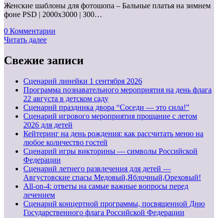
Женские шаблоны для фотошопа – Бальные платья на зимнем
фоне PSD | 2000x3000 | 300…
0 Комментарии
Читать далее
Свежие записи
Cценарий линейки 1 сентября 2026
Программа познавательного мероприятия на день флага
22 августа в детском саду
Сценарий праздника двора “Соседи — это сила!”
Сценарий игрового мероприятия прощание с летом
2026 для детей
Кейтеринг на день рождения: как рассчитать меню на
любое количество гостей
Сценарий игры викторины — символы Российской
Федерации
Сценарий летнего развлечения для детей —
Августовские спасы Медовый,Яблочный,Ореховый!
All-on-4: ответы на самые важные вопросы перед
лечением
Сценарий концертной программы, посвященной Дню
Государственного флага Российской Федерации