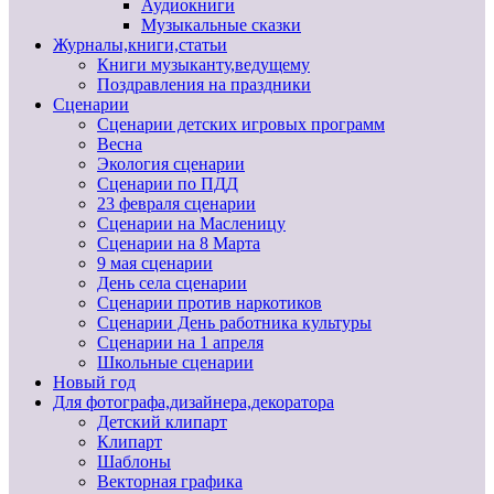
Аудиокниги
Музыкальные сказки
Журналы,книги,статьи
Книги музыканту,ведущему
Поздравления на праздники
Сценарии
Сценарии детских игровых программ
Весна
Экология сценарии
Сценарии по ПДД
23 февраля сценарии
Сценарии на Масленицу
Сценарии на 8 Марта
9 мая сценарии
День села сценарии
Сценарии против наркотиков
Сценарии День работника культуры
Сценарии на 1 апреля
Школьные сценарии
Новый год
Для фотографа,дизайнера,декоратора
Детский клипарт
Клипарт
Шаблоны
Векторная графика