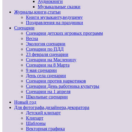
Аудиокниги
Музыкальные сказки
Журналы,книги,статьи
Книги музыканту,ведущему
Поздравления на праздники
Сценарии
Сценарии детских игровых программ
Весна
Экология сценарии
Сценарии по ПДД
23 февраля сценарии
Сценарии на Масленицу
Сценарии на 8 Марта
9 мая сценарии
День села сценарии
Сценарии против наркотиков
Сценарии День работника культуры
Сценарии на 1 апреля
Школьные сценарии
Новый год
Для фотографа,дизайнера,декоратора
Детский клипарт
Клипарт
Шаблоны
Векторная графика