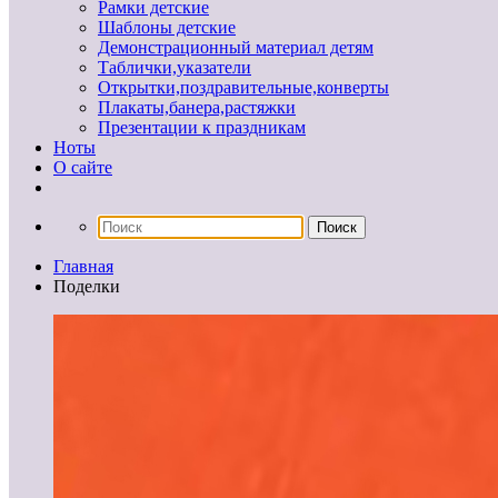
Рамки детские
Шаблоны детские
Демонстрационный материал детям
Таблички,указатели
Открытки,поздравительные,конверты
Плакаты,банера,растяжки
Презентации к праздникам
Ноты
О сайте
Главная
Поделки