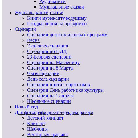
Аудиокниги
Музыкальные сказки
Журналы,книги,статьи
Книги музыканту,ведущему
Поздравления на праздники
Сценарии
Сценарии детских игровых программ
Весна
Экология сценарии
Сценарии по ПДД
23 февраля сценарии
Сценарии на Масленицу
Сценарии на 8 Марта
9 мая сценарии
День села сценарии
Сценарии против наркотиков
Сценарии День работника культуры
Сценарии на 1 апреля
Школьные сценарии
Новый год
Для фотографа,дизайнера,декоратора
Детский клипарт
Клипарт
Шаблоны
Векторная графика