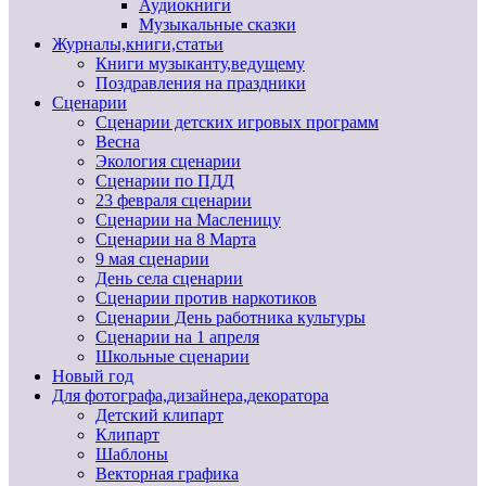
Аудиокниги
Музыкальные сказки
Журналы,книги,статьи
Книги музыканту,ведущему
Поздравления на праздники
Сценарии
Сценарии детских игровых программ
Весна
Экология сценарии
Сценарии по ПДД
23 февраля сценарии
Сценарии на Масленицу
Сценарии на 8 Марта
9 мая сценарии
День села сценарии
Сценарии против наркотиков
Сценарии День работника культуры
Сценарии на 1 апреля
Школьные сценарии
Новый год
Для фотографа,дизайнера,декоратора
Детский клипарт
Клипарт
Шаблоны
Векторная графика