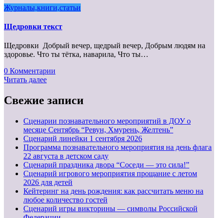
Журналы,книги,статьи
Щедровки текст
Щедровки Добрый вечер, щедрый вечер, Добрым людям на
здоровье. Что ты тётка, наварила, Что ты…
0 Комментарии
Читать далее
Свежие записи
Сценарии познавательного мероприятий в ДОУ о
месяце Сентябрь “Ревун, Хмурень, Желтень”
Cценарий линейки 1 сентября 2026
Программа познавательного мероприятия на день флага
22 августа в детском саду
Сценарий праздника двора “Соседи — это сила!”
Сценарий игрового мероприятия прощание с летом
2026 для детей
Кейтеринг на день рождения: как рассчитать меню на
любое количество гостей
Сценарий игры викторины — символы Российской
Федерации