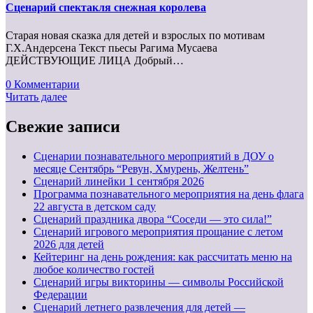
Сценарий спектакля снежная королева
Старая новая сказка для детей и взрослых по мотивам
Г.Х.Андерсена Текст пьесы Рагима Мусаева
ДЕЙСТВУЮЩИЕ ЛИЦА Добрый…
0 Комментарии
Читать далее
Свежие записи
Сценарии познавательного мероприятий в ДОУ о
месяце Сентябрь “Ревун, Хмурень, Желтень”
Cценарий линейки 1 сентября 2026
Программа познавательного мероприятия на день флага
22 августа в детском саду
Сценарий праздника двора “Соседи — это сила!”
Сценарий игрового мероприятия прощание с летом
2026 для детей
Кейтеринг на день рождения: как рассчитать меню на
любое количество гостей
Сценарий игры викторины — символы Российской
Федерации
Сценарий летнего развлечения для детей —