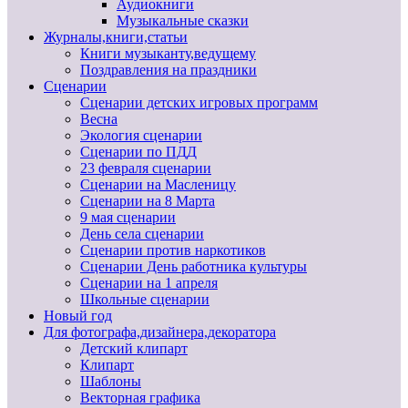
Аудиокниги
Музыкальные сказки
Журналы,книги,статьи
Книги музыканту,ведущему
Поздравления на праздники
Сценарии
Сценарии детских игровых программ
Весна
Экология сценарии
Сценарии по ПДД
23 февраля сценарии
Сценарии на Масленицу
Сценарии на 8 Марта
9 мая сценарии
День села сценарии
Сценарии против наркотиков
Сценарии День работника культуры
Сценарии на 1 апреля
Школьные сценарии
Новый год
Для фотографа,дизайнера,декоратора
Детский клипарт
Клипарт
Шаблоны
Векторная графика