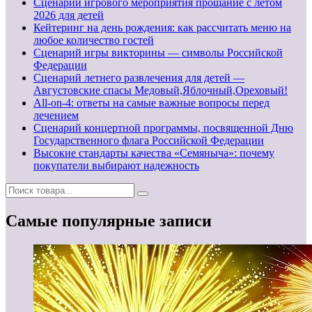
Сценарий игрового мероприятия прощание с летом
2026 для детей
Кейтеринг на день рождения: как рассчитать меню на
любое количество гостей
Сценарий игры викторины — символы Российской
Федерации
Сценарий летнего развлечения для детей —
Августовские спасы Медовый,Яблочный,Ореховый!
All-on-4: ответы на самые важные вопросы перед
лечением
Сценарий концертной программы, посвященной Дню
Государственного флага Российской Федерации
Высокие стандарты качества «Семяныча»: почему
покупатели выбирают надежность
Самые популярные записи