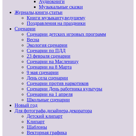
Аудиокниги
Музыкальные сказки
Журналы,книги,статьи
Книги музыканту,ведущему
Поздравления на праздники
Сценарии
Сценарии детских игровых программ
Весна
Экология сценарии
Сценарии по ПДД
23 февраля сценарии
Сценарии на Масленицу
Сценарии на 8 Марта
9 мая сценарии
День села сценарии
Сценарии против наркотиков
Сценарии День работника культуры
Сценарии на 1 апреля
Школьные сценарии
Новый год
Для фотографа,дизайнера,декоратора
Детский клипарт
Клипарт
Шаблоны
Векторная графика