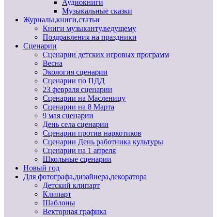
Аудиокниги
Музыкальные сказки
Журналы,книги,статьи
Книги музыканту,ведущему
Поздравления на праздники
Сценарии
Сценарии детских игровых программ
Весна
Экология сценарии
Сценарии по ПДД
23 февраля сценарии
Сценарии на Масленицу
Сценарии на 8 Марта
9 мая сценарии
День села сценарии
Сценарии против наркотиков
Сценарии День работника культуры
Сценарии на 1 апреля
Школьные сценарии
Новый год
Для фотографа,дизайнера,декоратора
Детский клипарт
Клипарт
Шаблоны
Векторная графика