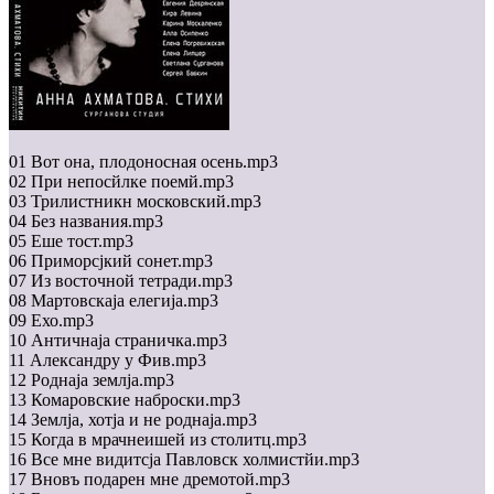
01 Вот она, плодоносная осень.mp3
02 При непосйлке поемй.mp3
03 Трилистникн московский.mp3
04 Без названия.mp3
05 Еше тост.mp3
06 Приморсjкий сонет.mp3
07 Из восточной тетради.mp3
08 Мартовскаjа елегиjа.mp3
09 Ехо.mp3
10 Античнаjа страничка.mp3
11 Александру у Фив.mp3
12 Роднаjа землjа.mp3
13 Комаровские наброски.mp3
14 Землjа, хотjа и не роднаjа.mp3
15 Когда в мрачнеишей из столитц.mp3
16 Все мне видитсjа Павловск холмистйи.mp3
17 Вновъ подарен мне дремотой.mp3