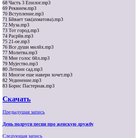
68 Частъ 3 Епилог.mp3
69 Реквием.mp3
70 Вступление.mp3
71 Бйвает так(ахматова).mp3
72 Муза.mp3
73 Тот город.mp3
74 Расрйв.mp3
75 21-ое.mp3
76 Все души милйх.mp3
77 Молитва.mp3
78 Мне голос бйл.mp3
79 Муjество.mp3
80 Летнии сад.mp3
81 Многое еше наверн хочет.mp3
82 Уединение.mp3
83 Борис Пастернак.mp3
Скачать
Предыдущая запись
День подруги песни про женскую дружбу
Следующая запись