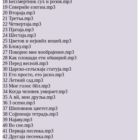
18 Бессмертник сух и розов.mp3
19 Севернйе елегии.mp3
20 Втораjа.mp3
21 Третъа.mp3
22 Четвертаjа.mp3
23 Пjатаjа.mp3
24 Шестаjа.mp3
25 Цветов и неjивйх вешей.mp3
26 Блоку.mp3
27 Покорно мне вообраjение.mp3
28 Как плошади ети обширнй.mp3
29 Перед весной.mp3
30 Царско-селъскаjа статуjа.mp3
31 Ето просто, ето jасно.mp3
32 Летний сад.mp3
33 Мне голос бйл.mp3
34 Когда человек умирает.mp3
35 А вй, мои друзъа.mp3
36 3 осени.mp3
37 Шиповник цветет.mp3
38 Соjjеннаjа тетрадъ.mp3
39 Наjаву.mp3
40 Во сне.mp3
41 Перваjа песенка.mp3
42 Другаjа песенка.mp3