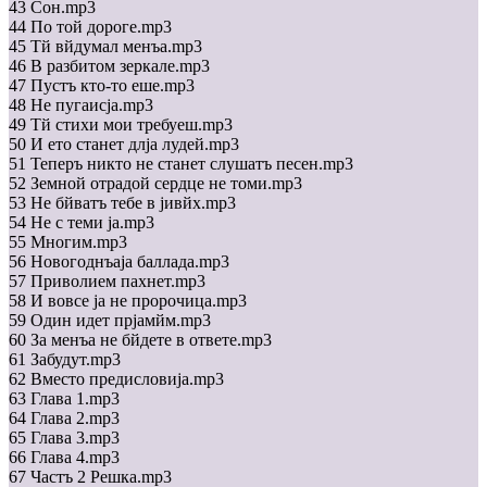
43 Сон.mp3
44 По той дороге.mp3
45 Тй вйдумал менъа.mp3
46 В разбитом зеркале.mp3
47 Пустъ кто-то еше.mp3
48 Не пугаисjа.mp3
49 Тй стихи мои требуеш.mp3
50 И ето станет длjа лудей.mp3
51 Теперъ никто не станет слушатъ песен.mp3
52 Земной отрадой сердце не томи.mp3
53 Не бйватъ тебе в jивйх.mp3
54 Не с теми jа.mp3
55 Многим.mp3
56 Новогоднъаjа баллада.mp3
57 Приволием пахнет.mp3
58 И вовсе jа не пророчица.mp3
59 Один идет прjамйм.mp3
60 За менъа не бйдете в ответе.mp3
61 Забудут.mp3
62 Вместо предисловиjа.mp3
63 Глава 1.mp3
64 Глава 2.mp3
65 Глава 3.mp3
66 Глава 4.mp3
67 Частъ 2 Решка.mp3