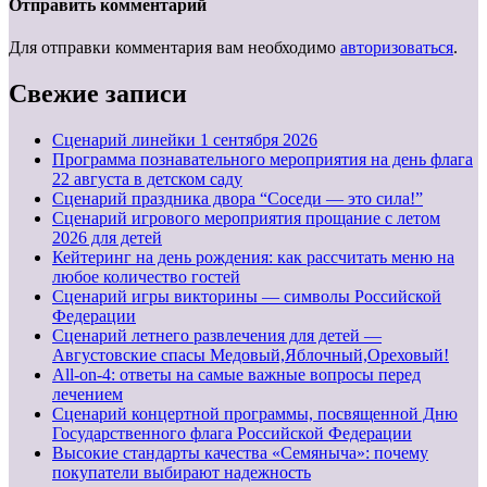
Отправить комментарий
Для отправки комментария вам необходимо
авторизоваться
.
Свежие записи
Cценарий линейки 1 сентября 2026
Программа познавательного мероприятия на день флага
22 августа в детском саду
Сценарий праздника двора “Соседи — это сила!”
Сценарий игрового мероприятия прощание с летом
2026 для детей
Кейтеринг на день рождения: как рассчитать меню на
любое количество гостей
Сценарий игры викторины — символы Российской
Федерации
Сценарий летнего развлечения для детей —
Августовские спасы Медовый,Яблочный,Ореховый!
All-on-4: ответы на самые важные вопросы перед
лечением
Сценарий концертной программы, посвященной Дню
Государственного флага Российской Федерации
Высокие стандарты качества «Семяныча»: почему
покупатели выбирают надежность