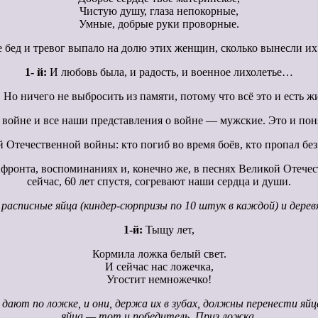
Чистую душу, глаза непокорные,
Умные, добрые руки проворные.
 бед и тревог выпало на долю этих женщин, сколько вынесли их
1- й:
И любовь была, и радость, и военное лихолетье…
:
Но ничего не выбросить из памяти, потому что всё это и есть ж
 войне и все наши представления о войне — мужские. Это и пон
 Отечественной войны: кто погиб во время боёв, кто пропал без 
фронта, воспоминаниях и, конечно же, в песнях Великой Отечес
сейчас, 60 лет спустя, согревают наши сердца и души.
 расписные яйца (киндер-сюрпризы по 10 штук в каждой) и дере
1-й:
Тыщу лет,
Кормила ложка белый свет.
И сейчас нас ложечка,
Угостит немножечко!
дают по ложке, и они, держа их в зубах, должны перенести яй
яйца — тот и победитель. Приз ложка.