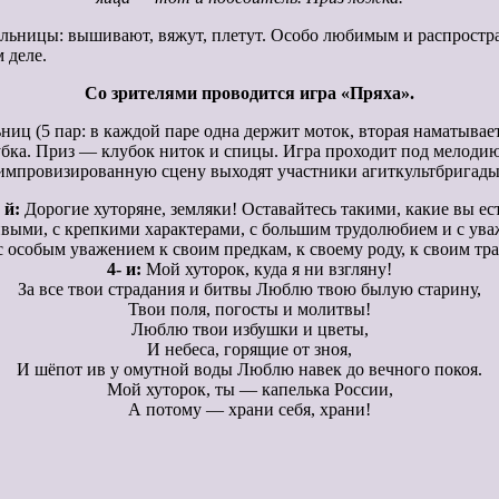
ельницы: вышивают, вяжут, плетут. Особо любимым и распростр
 деле.
Со зрителями проводится игра «Пряха».
ниц (5 пар: в каждой паре одна держит моток, вторая наматывает
убка. Приз — клубок ниток и спицы. Игра проходит под мелодию
импровизированную сцену выходят участники агиткультбригады
 й:
Дорогие хуторяне, земляки! Оставайтесь такими, какие вы ест
ыми, с крепкими характерами, с большим трудолюбием и с уваж
 особым уважением к своим предкам, к своему роду, к своим тр
4- и:
Мой хуторок, куда я ни взгляну!
За все твои страдания и битвы Люблю твою былую старину,
Твои поля, погосты и молитвы!
Люблю твои избушки и цветы,
И небеса, горящие от зноя,
И шёпот ив у омутной воды Люблю навек до вечного покоя.
Мой хуторок, ты — капелька России,
А потому — храни себя, храни!