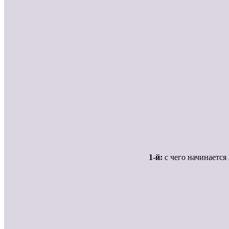
1-й:
с чего начинается