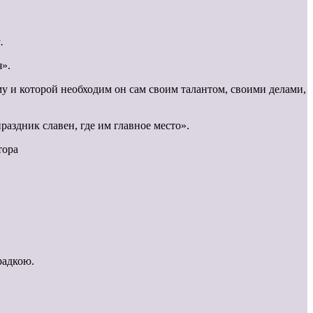
.
я».
у и которой необходим он сам своим талантом, своими делами,
раздник славен, где им главное место».
тора
радкою.