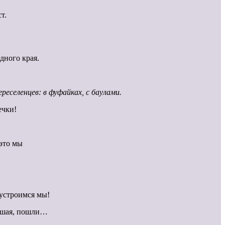
т.
дного края.
еселенцев: в фуфайках, с баулами.
ечки!
 это мы
бустроимся мы!
льшая, пошли…