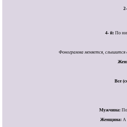
2-
4- й:
По нит
Фонограмма меняется, слышится ск
Жен
Все (
Мужчина:
Пог
Женщина:
А 