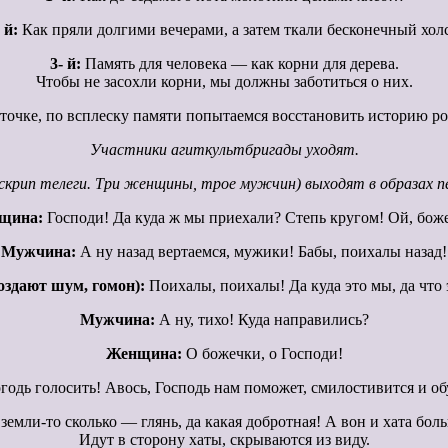
 й:
Как пряли долгими вечерами, а затем ткали бесконечный холс
3- й:
Память для человека — как корни для дерева.
Чтобы не засохли корни, мы должны заботиться о них.
очке, по всплеску памяти попытаемся восстановить историю ро
Участники агиткультбригады уходят.
рип телеги. Три женщины, трое мужчин) выходят в образах пер
щина:
Господи! Да куда ж мы приехали? Степь кругом! Ой, бож
Мужчина:
А ну назад вертаемся, мужики! Бабы, поихалы назад!
создают шум, гомон):
Поихалы, поихалы! Да куда это мы, да что
Мужчина:
А ну, тихо! Куда направились?
Женщина:
О божечки, о Господи!
одь голосить! Авось, Господь нам поможет, смилостивится и о
земли-то сколько — глянь, да какая добротная! А вон и хата бо
Идут в сторону хаты, скрываются из виду.