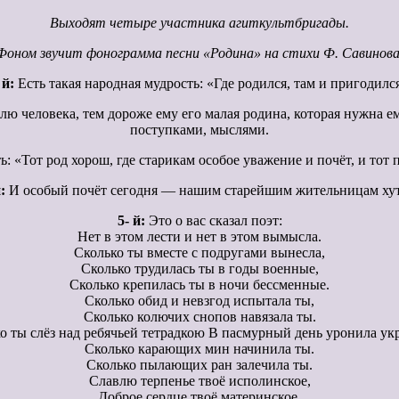
Выходят четыре участника агиткультбригады.
Фоном звучит фонограмма песни «Родина» на стихи Ф. Савинова
 й:
Есть такая народная мудрость: «Где родился, там и пригодилс
ю человека, тем дороже ему его малая родина, которая нужна ем
поступками, мыслями.
: «Тот род хорош, где старикам особое уважение и почёт, и тот п
:
И особый почёт сегодня — нашим старейшим жительницам ху
5- й:
Это о вас сказал поэт:
Нет в этом лести и нет в этом вымысла.
Сколько ты вместе с подругами вынесла,
Сколько трудилась ты в годы военные,
Сколько крепилась ты в ночи бессменные.
Сколько обид и невзгод испытала ты,
Сколько колючих снопов навязала ты.
о ты слёз над ребячьей тетрадкою В пасмурный день уронила ук
Сколько карающих мин начинила ты.
Сколько пылающих ран залечила ты.
Славлю терпенье твоё исполинское,
Доброе сердце твоё материнское,