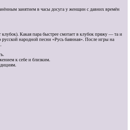
анённым занятием в часы досуга у женщин с давних времён
 клубок). Какая пара быстрее смотает в клубок пряжу — та и
 русской народной песни «Русь баянная». После игры на
.
ь.
ением к себе и близким.
адициям.