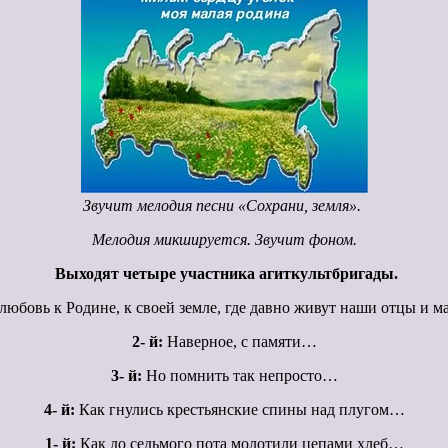
Звучит мелодия песни «Сохрани, земля».
Мелодия микшируется. Звучит фоном.
Выходят четыре участника агиткультбригады.
 любовь к Родине, к своей земле, где давно живут наши отцы и м
2- й:
Наверное, с памяти…
3- й:
Но помнить так непросто…
4- й:
Как гнулись крестьянские спины над плугом…
1- й:
Как до седьмого пота молотили цепами хлеб…