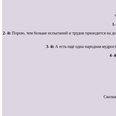
1-
2- й:
Порою, чем больше испытаний и трудов приходится на дол
3- й:
А есть ещё одна народная мудрость
4- й
Скольк