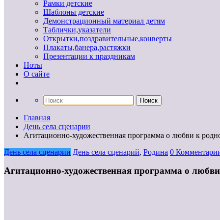
Рамки детские
Шаблоны детские
Демонстрационный материал детям
Таблички,указатели
Открытки,поздравительные,конверты
Плакаты,банера,растяжки
Презентации к праздникам
Ноты
О сайте
Главная
День села сценарии
Агитационно-художественная программа о любви к родн
День села сценарии
День села сценарий
,
Родина
0 Комментари
Агитационно-художественная программа о любви