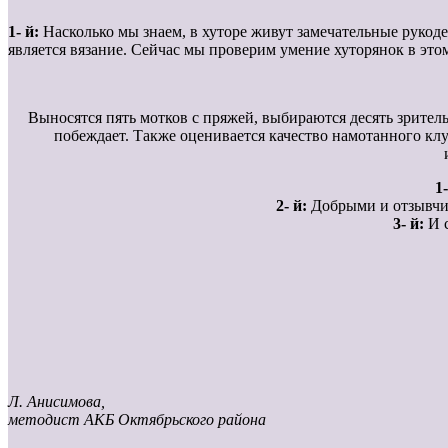
1- й:
Насколько мы знаем, в хуторе живут замечательные рукод
является вязание. Сейчас мы проверим умение хуторянок в этом
Выносятся пять мотков с пряжей, выбираются десять зритель
побеждает. Также оценивается качество намотанного кл
1-
2- й:
Добрыми и отзывчив
3- й:
И с
Л. Анисимова,
методист АКБ Октябрьского района