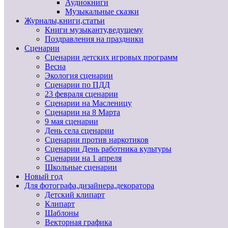
Аудиокниги
Музыкальные сказки
Журналы,книги,статьи
Книги музыканту,ведущему
Поздравления на праздники
Сценарии
Сценарии детских игровых программ
Весна
Экология сценарии
Сценарии по ПДД
23 февраля сценарии
Сценарии на Масленицу
Сценарии на 8 Марта
9 мая сценарии
День села сценарии
Сценарии против наркотиков
Сценарии День работника культуры
Сценарии на 1 апреля
Школьные сценарии
Новый год
Для фотографа,дизайнера,декоратора
Детский клипарт
Клипарт
Шаблоны
Векторная графика