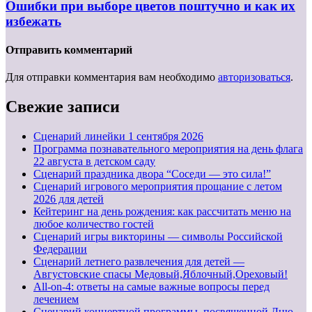
Ошибки при выборе цветов поштучно и как их
избежать
Отправить комментарий
Для отправки комментария вам необходимо
авторизоваться
.
Свежие записи
Cценарий линейки 1 сентября 2026
Программа познавательного мероприятия на день флага
22 августа в детском саду
Сценарий праздника двора “Соседи — это сила!”
Сценарий игрового мероприятия прощание с летом
2026 для детей
Кейтеринг на день рождения: как рассчитать меню на
любое количество гостей
Сценарий игры викторины — символы Российской
Федерации
Сценарий летнего развлечения для детей —
Августовские спасы Медовый,Яблочный,Ореховый!
All-on-4: ответы на самые важные вопросы перед
лечением
Сценарий концертной программы, посвященной Дню