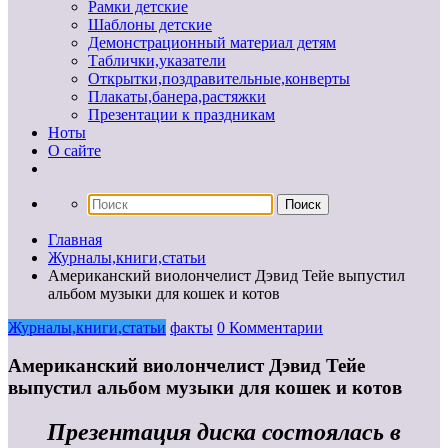
Рамки детские
Шаблоны детские
Демонстрационный материал детям
Таблички,указатели
Открытки,поздравительные,конверты
Плакаты,банера,растяжки
Презентации к праздникам
Ноты
О сайте
Главная
Журналы,книги,статьи
Американский виолончелист Дэвид Тейе выпустил
альбом музыки для кошек и котов
Журналы,книги,статьи
факты
0 Комментарии
Американский виолончелист Дэвид Тейе
выпустил альбом музыки для кошек и котов
Презентация диска состоялась в