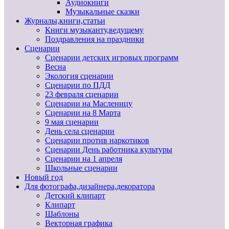
Аудиокниги
Музыкальные сказки
Журналы,книги,статьи
Книги музыканту,ведущему
Поздравления на праздники
Сценарии
Сценарии детских игровых программ
Весна
Экология сценарии
Сценарии по ПДД
23 февраля сценарии
Сценарии на Масленицу
Сценарии на 8 Марта
9 мая сценарии
День села сценарии
Сценарии против наркотиков
Сценарии День работника культуры
Сценарии на 1 апреля
Школьные сценарии
Новый год
Для фотографа,дизайнера,декоратора
Детский клипарт
Клипарт
Шаблоны
Векторная графика