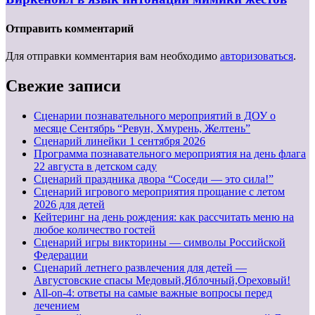
Отправить комментарий
Для отправки комментария вам необходимо
авторизоваться
.
Свежие записи
Сценарии познавательного мероприятий в ДОУ о
месяце Сентябрь “Ревун, Хмурень, Желтень”
Cценарий линейки 1 сентября 2026
Программа познавательного мероприятия на день флага
22 августа в детском саду
Сценарий праздника двора “Соседи — это сила!”
Сценарий игрового мероприятия прощание с летом
2026 для детей
Кейтеринг на день рождения: как рассчитать меню на
любое количество гостей
Сценарий игры викторины — символы Российской
Федерации
Сценарий летнего развлечения для детей —
Августовские спасы Медовый,Яблочный,Ореховый!
All-on-4: ответы на самые важные вопросы перед
лечением