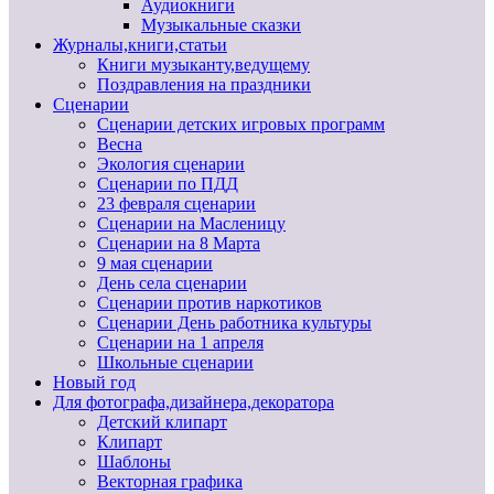
Аудиокниги
Музыкальные сказки
Журналы,книги,статьи
Книги музыканту,ведущему
Поздравления на праздники
Сценарии
Сценарии детских игровых программ
Весна
Экология сценарии
Сценарии по ПДД
23 февраля сценарии
Сценарии на Масленицу
Сценарии на 8 Марта
9 мая сценарии
День села сценарии
Сценарии против наркотиков
Сценарии День работника культуры
Сценарии на 1 апреля
Школьные сценарии
Новый год
Для фотографа,дизайнера,декоратора
Детский клипарт
Клипарт
Шаблоны
Векторная графика