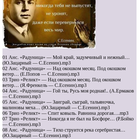
01 Анс. «Радуница» — Мой край, задумчивый и нежный…
(Ю.Зацарный — С.Есенин).mp3
02 Анс. «Радуница» — Над окошком месяц. Под окошком
ветер… (Е.Попов — С.Есенин).mp3
03 Трио «Реликт» — Над окошком месяц. Под окошком
ветер… (Я.Френкель — С.Есенин).mp3
04 Анс. «Радуница» — Гой ты, Русь моя родная!.. (А.Ермаков
— С.Есенин).mp3
05 Анс. «Радуница» — Заиграй, сыграй, тальяночка,
малиновы меха… (Ю.Зацарный — С.Есенин).mp3
06 Трио «Реликт» — Спит ковыль. Равнина дорогая….mp3
07 Трио «Реликт» — Никогда я не был на Босфоре… (Р.Бойко
— С.Есенин).mp3
08 Анс. «Радуница» — Тихо струится река серебристая…
(Ю.Зацарный — С.Есенин).mp3