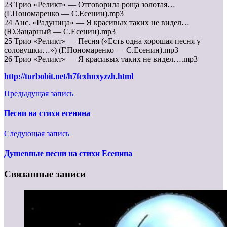
23 Трио «Реликт» — Отговорила роща золотая…
(Г.Пономаренко — С.Есенин).mp3
24 Анс. «Радуница» — Я красивых таких не видел…
(Ю.Зацарный — С.Есенин).mp3
25 Трио «Реликт» — Песня («Есть одна хорошая песня у
соловушки…») (Г.Пономаренко — С.Есенин).mp3
26 Трио «Реликт» — Я красивых таких не видел….mp3
http://turbobit.net/h7fcxhnxyzzh.html
Предыдущая запись
Песни на стихи есенина
Следующая запись
Душевные песни на стихи Есенина
Связанные записи