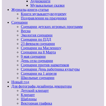
Аудиокниги
Музыкальные сказки
Журналы,книги,статьи
Книги музыканту,ведущему
Поздравления на праздники
Сценарии
Сценарии детских игровых программ
Весна
Экология сценарии
Сценарии по ПДД
23 февраля сценарии
Сценарии на Масленицу
Сценарии на 8 Марта
9 мая сценарии
День села сценарии
Сценарии против наркотиков
Сценарии День работника культуры
Сценарии на 1 апреля
Школьные сценарии
Новый год
Для фотографа,дизайнера,декоратора
Детский клипарт
Клипарт
Шаблоны
Векторная графика