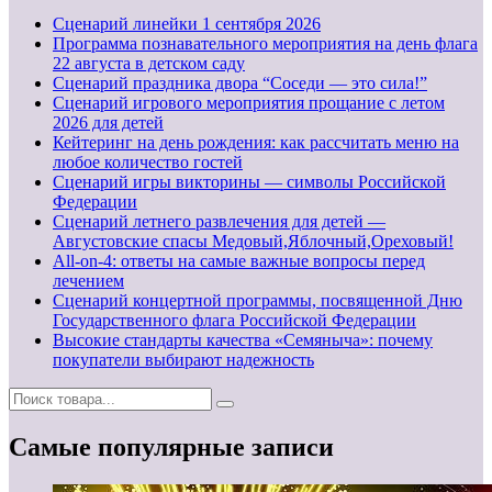
Cценарий линейки 1 сентября 2026
Программа познавательного мероприятия на день флага
22 августа в детском саду
Сценарий праздника двора “Соседи — это сила!”
Сценарий игрового мероприятия прощание с летом
2026 для детей
Кейтеринг на день рождения: как рассчитать меню на
любое количество гостей
Сценарий игры викторины — символы Российской
Федерации
Сценарий летнего развлечения для детей —
Августовские спасы Медовый,Яблочный,Ореховый!
All-on-4: ответы на самые важные вопросы перед
лечением
Сценарий концертной программы, посвященной Дню
Государственного флага Российской Федерации
Высокие стандарты качества «Семяныча»: почему
покупатели выбирают надежность
Самые популярные записи