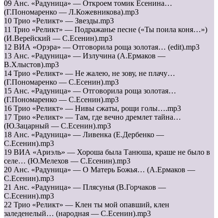
09 Анс. «Радуница» — Откроем томик Есенина…
(Г.Пономаренко — Л.Кожевникова).mp3
10 Трио «Реликт» — Звезды.mp3
11 Трио «Реликт» — Подражанье песне («Ты поила коня…»)
(И.Верейский — С.Есенин).mp3
12 ВИА «Орэра» — Отговорила роща золотая… (edit).mp3
13 Анс. «Радуница» — Излучина (А.Ермаков —
В.Хлыстов).mp3
14 Трио «Реликт» — Не жалею, не зову, не плачу…
(Г.Пономаренко — С.Есенин).mp3
15 Анс. «Радуница» — Отговорила роща золотая…
(Г.Пономаренко — С.Есенин).mp3
16 Трио «Реликт» — Нивы сжаты, рощи голы….mp3
17 Трио «Реликт» — Там, где вечно дремлет тайна…
(Ю.Зацарный — С.Есенин).mp3
18 Анс. «Радуница» — Ливенка (Е.Дербенко —
С.Есенин).mp3
19 ВИА «Ариэль» — Хороша была Танюша, краше не было в
селе… (Ю.Мелехов — С.Есенин).mp3
20 Анс. «Радуница» — О Матерь Божья… (А.Ермаков —
С.Есенин).mp3
21 Анс. «Радуница» — Плясунья (В.Горчаков —
С.Есенин).mp3
22 Трио «Реликт» — Клен ты мой опавший, клен
заледенелый… (народная — С.Есенин).mp3