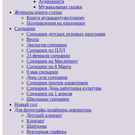
Аудиокниги
Музыкальные сказки
Журналы,книги,статьи
Книги музыканту,ведущему
Поздравления на праздники
Сценарии
Сценарии детских игровых программ
Весна
Экология сценарии
Сценарии по ПДД
23 февраля сценарии
Сценарии на Масленицу
Сценарии на 8 Марта
9 мая сценарии
День села сценарии
Сценарии против наркотиков
Сценарии День работника культуры
Сценарии на 1 апреля
Школьные сценарии
Новый год
Для фотографа,дизайнера,декоратора
Детский клипарт
Клипарт
Шаблоны
Векторная графика