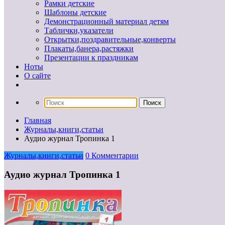
Рамки детские
Шаблоны детские
Демонстрационный материал детям
Таблички,указатели
Открытки,поздравительные,конверты
Плакаты,банера,растяжки
Презентации к праздникам
Ноты
О сайте
Главная
Журналы,книги,статьи
Аудио журнал Тропинка 1
Журналы,книги,статьи
0 Комментарии
Аудио журнал Тропинка 1