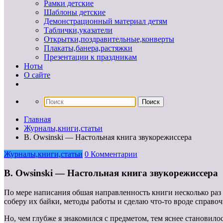
Рамки детские
Шаблоны детские
Демонстрационный материал детям
Таблички,указатели
Открытки,поздравительные,конверты
Плакаты,банера,растяжки
Презентации к праздникам
Ноты
О сайте
Главная
Журналы,книги,статьи
B. Owsinski — Настольная книга звукорежиссера
Журналы,книги,статьи
0 Комментарии
B. Owsinski — Настольная книга звукорежиссера
По мере написания обшая направленность книги несколько раз 
соберу их байки, методы работы и сделаю что-то вроде справоч
Но, чем глубже я знакомился с предметом, тем яснее становило