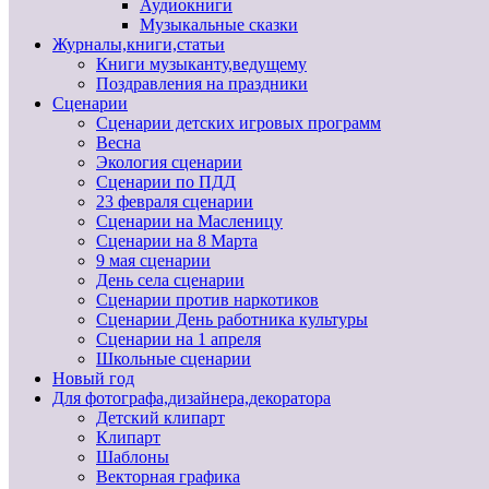
Аудиокниги
Музыкальные сказки
Журналы,книги,статьи
Книги музыканту,ведущему
Поздравления на праздники
Сценарии
Сценарии детских игровых программ
Весна
Экология сценарии
Сценарии по ПДД
23 февраля сценарии
Сценарии на Масленицу
Сценарии на 8 Марта
9 мая сценарии
День села сценарии
Сценарии против наркотиков
Сценарии День работника культуры
Сценарии на 1 апреля
Школьные сценарии
Новый год
Для фотографа,дизайнера,декоратора
Детский клипарт
Клипарт
Шаблоны
Векторная графика