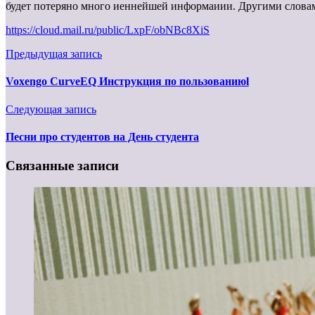
будет потеряно много иеннейшей информаиии. Другими словами,
https://cloud.mail.ru/public/LxpF/obNBc8XiS
Предыдущая запись
Voxengo CurveEQ Инструкция по пользованиюl
Следующая запись
Песни про студентов на День студента
Связанные записи