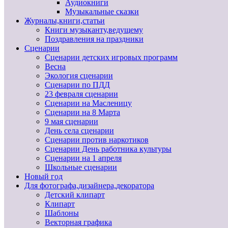
Аудиокниги
Музыкальные сказки
Журналы,книги,статьи
Книги музыканту,ведущему
Поздравления на праздники
Сценарии
Сценарии детских игровых программ
Весна
Экология сценарии
Сценарии по ПДД
23 февраля сценарии
Сценарии на Масленицу
Сценарии на 8 Марта
9 мая сценарии
День села сценарии
Сценарии против наркотиков
Сценарии День работника культуры
Сценарии на 1 апреля
Школьные сценарии
Новый год
Для фотографа,дизайнера,декоратора
Детский клипарт
Клипарт
Шаблоны
Векторная графика