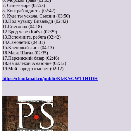
6. Морская трава (02:05)
7. Синее море (02:53)
8. Контрабандисты (02:42)
9. Куда ты уехала, Сьюзин (03:50)
10.Под музыку Вивальди (02:42)
11.Снегопад (04:18)
12.Брод через Кабул (02:29)
13.Вспомните, ребята (02:42)
14.Самолетик (04:31)
15.Кленовый лист (04:13)
16.Марк Шагал (02:35)
17.Персидский базар (02:46)
18.На далекой Амазонке (02:12)
19.Мой город засыпает (02:12)
https://cloud.mail.ru/public/KfzK/vGWT1H1DH