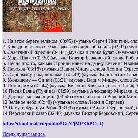
1. На этом береге зелёном (03:05) (музыка Сергей Никитин, с
2. Как здорово, что все мы здесь сегодня собрались (03:02) (му
3. Счастливый жребий (04:44) (музыка и слова Булат Окуджава)
4. Марк Шагал (02:30) (музыка Виктор Берковский, слова Робе
5. Песня про то, как мы строили навес на даче у Евгения Иван
6. Пароход (03:18) (музыка Вадим Мищук, слова Леонид Сергее
7. С добрым утром, любимая! (02:49) (музыка Константин Тара
8. Уходящему — Синай (03:21) (музыка Вадим Мищук, слова Б
9. Пилигримы (02:44) (музыка Евгений Клячкин, слова Иосиф 
10.Песня Баяна (Лучина) (01:59) (музыка Александр Мирзаян, 
11.Дорогая моя женщина (03:56) (музыка и слова Валерий Мищ
12.Зелёное небо (02:48) (музыка и слова Леонид Сергеев)
13.Памяти Франсуа Рабле (03:09) (музыка Виктор Берковский,
14.Персидский базар (02:46) (музыка Виктор Берковский, Сер
https://cloud.mail.ru/public/5GoX/jMPXhPCUQ
Предыдущая запись