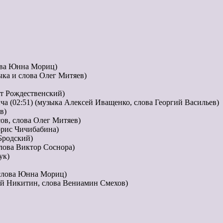
лова Юнна Мориц)
зыка и слова Олег Митяев)
рт Рождественский)
ыча (02:51) (музыка Алексей Иващенко, слова Георгий Васильев)
в)
сов, слова Олег Митяев)
орис Чичибабина)
Бродский)
слова Виктор Соснора)
ук)
 слова Юнна Мориц)
гей Никитин, слова Вениамин Смехов)