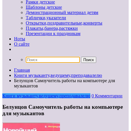
Рамки детские
Шаблоны детские
Демонстрационный материал детям
Таблички,указатели
Открытки,поздравительные,конверты
Плакаты,банера,растяжки
Презентации к праздникам
Ноты
О сайте
Главная
Книги музыканту,ведущему,преподавалелю
Белунцов Самоучитель работы на компьютере для
музыкантов
Книги музыканту,ведущему,преподавалелю
0 Комментарии
Белунцов Самоучитель работы на компьютере
для музыкантов