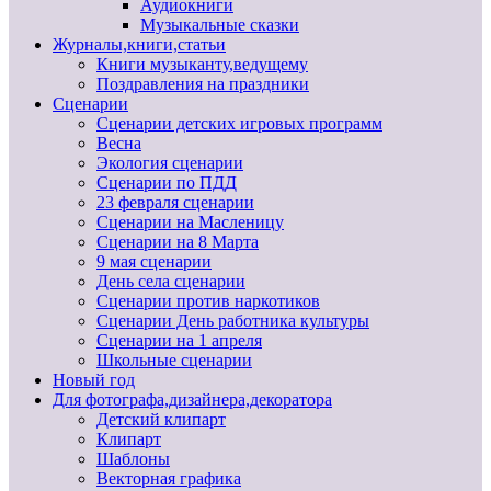
Аудиокниги
Музыкальные сказки
Журналы,книги,статьи
Книги музыканту,ведущему
Поздравления на праздники
Сценарии
Сценарии детских игровых программ
Весна
Экология сценарии
Сценарии по ПДД
23 февраля сценарии
Сценарии на Масленицу
Сценарии на 8 Марта
9 мая сценарии
День села сценарии
Сценарии против наркотиков
Сценарии День работника культуры
Сценарии на 1 апреля
Школьные сценарии
Новый год
Для фотографа,дизайнера,декоратора
Детский клипарт
Клипарт
Шаблоны
Векторная графика