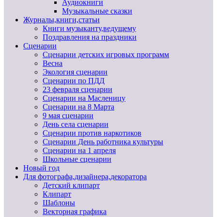
Аудиокниги
Музыкальные сказки
Журналы,книги,статьи
Книги музыканту,ведущему
Поздравления на праздники
Сценарии
Сценарии детских игровых программ
Весна
Экология сценарии
Сценарии по ПДД
23 февраля сценарии
Сценарии на Масленицу
Сценарии на 8 Марта
9 мая сценарии
День села сценарии
Сценарии против наркотиков
Сценарии День работника культуры
Сценарии на 1 апреля
Школьные сценарии
Новый год
Для фотографа,дизайнера,декоратора
Детский клипарт
Клипарт
Шаблоны
Векторная графика