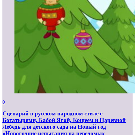
0
Сценарий в русском народном стиле с
Богатырями, Бабой Ягой, Кощеем и Царевной
Лебедь для детского сада на Новый год
«Новогодние испытания на неведомых