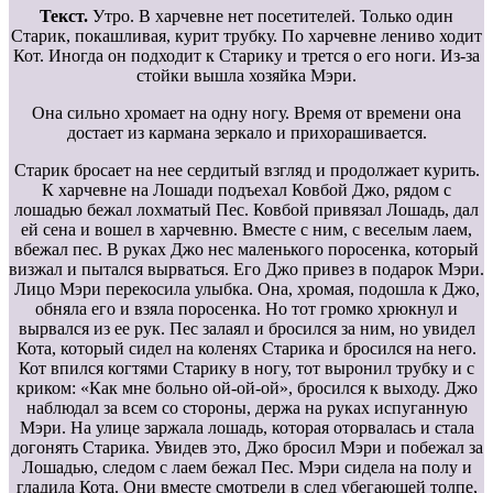
Текст.
Утро. В харчевне нет посетителей. Только один
Старик, покашливая, курит трубку. По харчевне лениво ходит
Кот. Иногда он подходит к Старику и трется о его ноги. Из-за
стойки вышла хозяйка Мэри.
Она сильно хромает на одну ногу. Время от времени она
достает из кармана зеркало и прихорашивается.
Старик бросает на нее сердитый взгляд и продолжает курить.
К харчевне на Лошади подъехал Ковбой Джо, рядом с
лошадью бежал лохматый Пес. Ковбой привязал Лошадь, дал
ей сена и вошел в харчевню. Вместе с ним, с веселым лаем,
вбежал пес. В руках Джо нес маленького поросенка, который
визжал и пытался вырваться. Его Джо привез в подарок Мэри.
Лицо Мэри перекосила улыбка. Она, хромая, подошла к Джо,
обняла его и взяла поросенка. Но тот громко хрюкнул и
вырвался из ее рук. Пес залаял и бросился за ним, но увидел
Кота, который сидел на коленях Старика и бросился на него.
Кот впился когтями Старику в ногу, тот выронил трубку и с
криком: «Как мне больно ой-ой-ой», бросился к выходу. Джо
наблюдал за всем со стороны, держа на руках испуганную
Мэри. На улице заржала лошадь, которая оторвалась и стала
догонять Старика. Увидев это, Джо бросил Мэри и побежал за
Лошадью, следом с лаем бежал Пес. Мэри сидела на полу и
гладила Кота. Они вместе смотрели в след убегающей толпе,