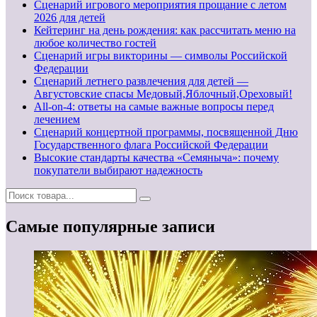
Сценарий игрового мероприятия прощание с летом
2026 для детей
Кейтеринг на день рождения: как рассчитать меню на
любое количество гостей
Сценарий игры викторины — символы Российской
Федерации
Сценарий летнего развлечения для детей —
Августовские спасы Медовый,Яблочный,Ореховый!
All-on-4: ответы на самые важные вопросы перед
лечением
Сценарий концертной программы, посвященной Дню
Государственного флага Российской Федерации
Высокие стандарты качества «Семяныча»: почему
покупатели выбирают надежность
Самые популярные записи