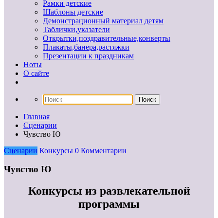
Рамки детские
Шаблоны детские
Демонстрационный материал детям
Таблички,указатели
Открытки,поздравительные,конверты
Плакаты,банера,растяжки
Презентации к праздникам
Ноты
О сайте
Главная
Сценарии
Чувство Ю
Сценарии
Конкурсы
0 Комментарии
Чувство Ю
Конкурсы из развлекательной
программы