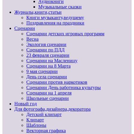
Аудиокниги
Музыкальные сказки
Журналы,книги,статьи
Книги музыканту,ведущему
Поздравления на праздники
Сценарии
Сценарии детских игровых программ
Весна
Экология сценарии
Сценарии по ПДД
23 февраля сценарии
Сценарии на Масленицу
Сценарии на 8 Марта
9 мая сценарии
День села сценарии
Сценарии против наркотиков
Сценарии День работника культуры
Сценарии на 1 апреля
Школьные сценарии
Новый год
Для фотографа,дизайнера,декоратора
Детский клипарт
Клипарт
Шаблоны
Векторная графика