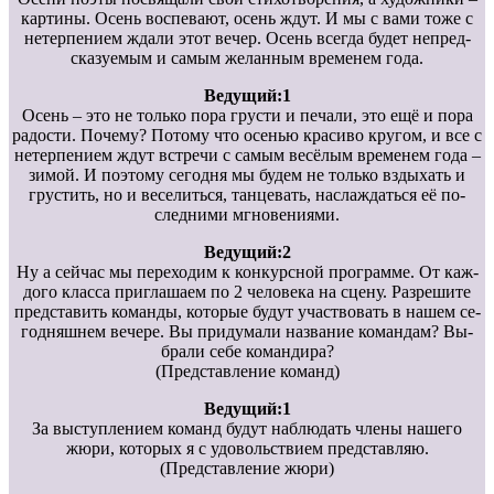
картины. Осень воспевают, осень ждут. И мы с вами тоже с
нетерпением ждали этот вечер. Осень всегда будет непред-
сказуемым и самым желанным временем года.
Ведущий:1
Осень – это не только пора грусти и печали, это ещё и пора
радости. Почему? Потому что осенью красиво кругом, и все с
нетерпением ждут встречи с самым весёлым временем года –
зимой. И поэтому сегодня мы будем не только вздыхать и
грустить, но и веселиться, танцевать, наслаждаться её по-
следними мгновениями.
Ведущий:2
Ну а сейчас мы переходим к конкурсной программе. От каж-
дого класса приглашаем по 2 человека на сцену. Разрешите
представить команды, которые будут участвовать в нашем се-
годняшнем вечере. Вы придумали название командам? Вы-
брали себе командира?
(Представление команд)
Ведущий:1
За выступлением команд будут наблюдать члены нашего
жюри, которых я с удовольствием представляю.
(Представление жюри)