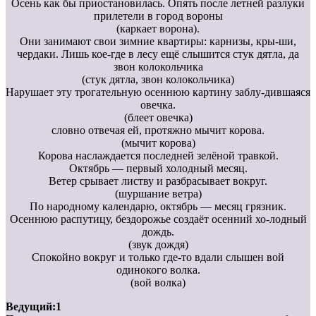
Осень как бы приостановилась. Опять после летней разлуки
прилетели в город вороны
(каркает ворона).
Они занимают свои зимние квартиры: карнизы, кры-ши,
чердаки. Лишь кое-где в лесу ещё слышится стук дятла, да
звон колокольчика
(стук дятла, звон колокольчика)
Нарушает эту трогательную осеннюю картину заблу-дившаяся
овечка.
(блеет овечка)
словно отвечая ей, протяжно мычит корова.
(мычит корова)
Корова наслаждается последней зелёной травкой.
Октябрь — первый холодный месяц.
Ветер срывает листву и разбрасывает вокруг.
(шуршание ветра)
По народному календарю, октябрь — месяц грязник.
Осеннюю распутицу, бездорожье создаёт осенний хо-лодный
дождь.
(звук дождя)
Спокойно вокруг и только где-то вдали слышен вой
одинокого волка.
(вой волка)
Ведущий:1