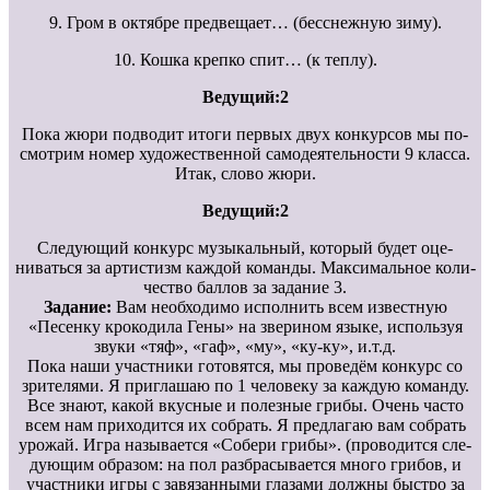
9. Гром в октябре предвещает… (бесснежную зиму).
10. Кошка крепко спит… (к теплу).
Ведущий:2
Пока жюри подводит итоги первых двух конкурсов мы по-
смотрим номер художественной самодеятельности 9 класса.
Итак, слово жюри.
Ведущий:2
Следующий конкурс музыкальный, который будет оце-
ниваться за артистизм каждой команды. Максимальное коли-
чество баллов за задание 3.
Задание:
Вам необходимо исполнить всем известную
«Песенку крокодила Гены» на зверином языке, используя
звуки «тяф», «гаф», «му», «ку-ку», и.т.д.
Пока наши участники готовятся, мы проведём конкурс со
зрителями. Я приглашаю по 1 человеку за каждую команду.
Все знают, какой вкусные и полезные грибы. Очень часто
всем нам приходится их собрать. Я предлагаю вам собрать
урожай. Игра называется «Собери грибы». (проводится сле-
дующим образом: на пол разбрасывается много грибов, и
участники игры с завязанными глазами должны быстро за