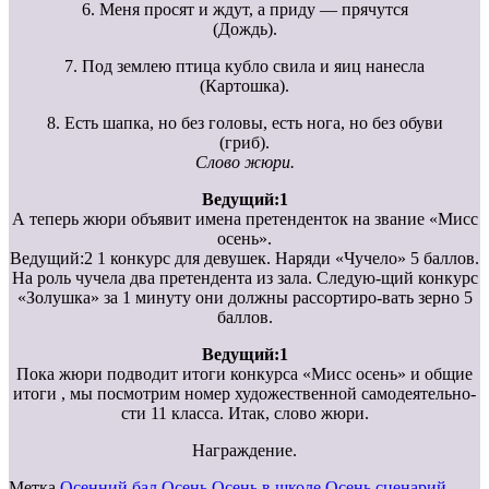
6. Меня просят и ждут, а приду — прячутся
(Дождь).
7. Под землею птица кубло свила и яиц нанесла
(Картошка).
8. Есть шапка, но без головы, есть нога, но без обуви
(гриб).
Слово жюри.
Ведущий:1
А теперь жюри объявит имена претенденток на звание «Мисс
осень».
Ведущий:2 1 конкурс для девушек. Наряди «Чучело» 5 баллов.
На роль чучела два претендента из зала. Следую-щий конкурс
«Золушка» за 1 минуту они должны рассортиро-вать зерно 5
баллов.
Ведущий:1
Пока жюри подводит итоги конкурса «Мисс осень» и общие
итоги , мы посмотрим номер художественной самодеятельно-
сти 11 класса. Итак, слово жюри.
Награждение.
Метка
Осенний бал
Осень
Осень в школе
Осень сценарий