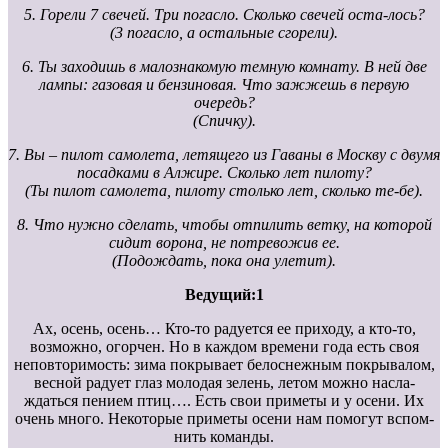
5. Горели 7 свечей. Три погасло. Сколько свечей оста-лось?
(3 погасло, а остальные сгорели).
6. Ты заходишь в малознакомую темную комнату. В ней две
лампы: газовая и бензиновая. Что зажжешь в первую
очередь?
(Спичку).
7. Вы – пилот самолета, летящего из Гаваны в Москву с двумя
посадками в Алжире. Сколько лет пилоту?
(Ты пилот самолета, пилоту столько лет, сколько те-бе).
8. Что нужно сделать, чтобы отпилить ветку, на которой
сидит ворона, не потревожив ее.
(Подождать, пока она улетит).
Ведущий:1
Ах, осень, осень… Кто-то радуется ее приходу, а кто-то,
возможно, огорчен. Но в каждом времени года есть своя
неповторимость: зима покрывает белоснежным покрывалом,
весной радует глаз молодая зелень, летом можно насла-
ждаться пением птиц…. Есть свои приметы и у осени. Их
очень много. Некоторые приметы осени нам помогут вспом-
нить команды.