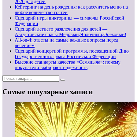
2026 для детей
Кейтеринг на день рождения: как рассчитать меню на
любое количество гостей
Сценарий игры викторины — символы Российской
Федерации
Сценарий летнего развлечения для детей —
Августовские спасы Медовый,Яблочный,Ореховый!
All-on-4: ответы на самые важные вопросы перед
лечением
Сценарий концертной программы, посвященной Дню
Государственного флага Российской Федерации
Высокие стандарты качества «Семяныча»: почему
покупатели выбирают надежность
Самые популярные записи