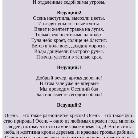
И отдалённые седой зимы угрозы.
Ведущий:2
Осень наступила, высохли цветы,
И глядят уныло голые кусты.
Вянет и желтеет травка на лугах.
Только зеленеет озимь на полях.
Туча небо кроет, солнце не блестит.
Ветер в поле воет, дождик моросит.
Воды дошумели быстрого ручья.
Птички улетели в тёплые края.
Ведущий:1
Добрый вечер, друзья дорогие!
В этом зале уже не впервые
Мы проводим Осенний бал
Бал нас вместе сегодня собрал!
Ведущий:2
Осень – это такое разноцветье красок! Осень – это такое буй-
ство природы! Осень – одно из любимых времен года многих
людей, потому что это самое яркое время года! Это и синь
неба, и желтизна кроны деревьев, и красные гроздья рябины.
Осени поэты посвящали свои стихотворения, а художники –