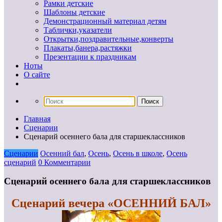
Рамки детские
Шаблоны детские
Демонстрационный материал детям
Таблички,указатели
Открытки,поздравительные,конверты
Плакаты,банера,растяжки
Презентации к праздникам
Ноты
О сайте
Главная
Сценарии
Cценарий осеннего бала для старшеклассников
Сценарии
Осенний бал
,
Осень
,
Осень в школе
,
Осень
сценарий
0 Комментарии
Cценарий осеннего бала для старшеклассников
Сценарий вечера «ОСЕННИЙ БАЛ»