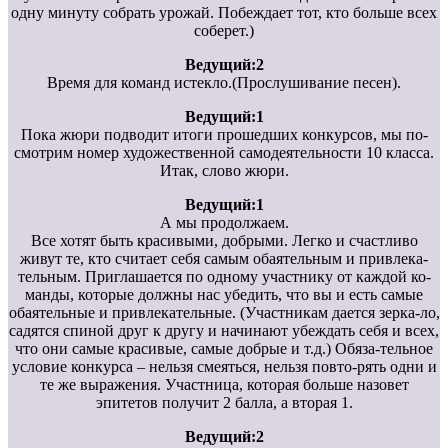
одну минуту собрать урожай. Побеждает тот, кто больше всех
соберет.)
Ведущий:2
Время для команд истекло.(Прослушивание песен).
Ведущий:1
Пока жюри подводит итоги прошедших конкурсов, мы по-
смотрим номер художественной самодеятельности 10 класса.
Итак, слово жюри.
Ведущий:1
А мы продолжаем.
Все хотят быть красивыми, добрыми. Легко и счастливо
живут те, кто считает себя самым обаятельным и привлека-
тельным. Приглашается по одному участнику от каждой ко-
манды, которые должны нас убедить, что вы и есть самые
обаятельные и привлекательные. (Участникам дается зерка-ло,
садятся спиной друг к другу и начинают убеждать себя и всех,
что они самые красивые, самые добрые и т.д.) Обяза-тельное
условие конкурса – нельзя смеяться, нельзя повто-рять одни и
те же выражения. Участница, которая больше назовет
эпитетов получит 2 балла, а вторая 1.
Ведущий:2