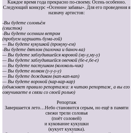
Каждое время года прекрасно по-своему. Осень особенно.
Следующий конкурс «Осенние забавы». Для его проведения я
назначу артистов:
-Вы будете соловьём
(свисток)
-Вы будете осенним ветром
(пробуем шуршать бума-гой)
— Вы будете кукушкой (прокуку-ем)
-Вы будете дятлом (палочка и баноч-ка)
— Вы будете заблудившейся коровой (му-у,му-у)
— Вы будете заблудившейся овечкой (бе-е,бе-е)
— Вы будете пастушком (колоколь-чик)
— Вы будете волком (у-у-у-у)
— Вы будете дождиком (кап-кап-кап)
— Вы будете вороной (кар-кар-кар)
(объясняет правило репортажа: я читаю репортаж, а вы его
озвучиваете в связи со своей ролью)
Репортаж
Завершается лето…Небо становится серым, но ещё в памяти
свежи трели соловья
(поёт соловей)
и кукование кукушки
(кукует кукушка).