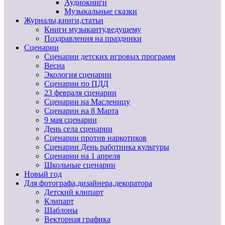
Аудиокниги
Музыкальные сказки
Журналы,книги,статьи
Книги музыканту,ведущему
Поздравления на праздники
Сценарии
Сценарии детских игровых программ
Весна
Экология сценарии
Сценарии по ПДД
23 февраля сценарии
Сценарии на Масленицу
Сценарии на 8 Марта
9 мая сценарии
День села сценарии
Сценарии против наркотиков
Сценарии День работника культуры
Сценарии на 1 апреля
Школьные сценарии
Новый год
Для фотографа,дизайнера,декоратора
Детский клипарт
Клипарт
Шаблоны
Векторная графика