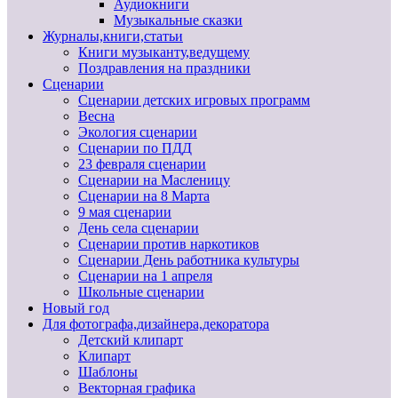
Аудиокниги
Музыкальные сказки
Журналы,книги,статьи
Книги музыканту,ведущему
Поздравления на праздники
Сценарии
Сценарии детских игровых программ
Весна
Экология сценарии
Сценарии по ПДД
23 февраля сценарии
Сценарии на Масленицу
Сценарии на 8 Марта
9 мая сценарии
День села сценарии
Сценарии против наркотиков
Сценарии День работника культуры
Сценарии на 1 апреля
Школьные сценарии
Новый год
Для фотографа,дизайнера,декоратора
Детский клипарт
Клипарт
Шаблоны
Векторная графика