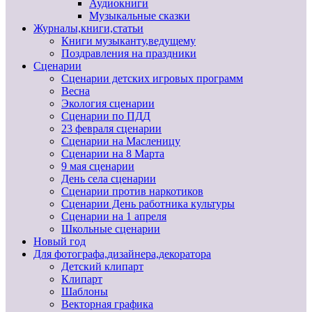
Аудиокниги
Музыкальные сказки
Журналы,книги,статьи
Книги музыканту,ведущему
Поздравления на праздники
Сценарии
Сценарии детских игровых программ
Весна
Экология сценарии
Сценарии по ПДД
23 февраля сценарии
Сценарии на Масленицу
Сценарии на 8 Марта
9 мая сценарии
День села сценарии
Сценарии против наркотиков
Сценарии День работника культуры
Сценарии на 1 апреля
Школьные сценарии
Новый год
Для фотографа,дизайнера,декоратора
Детский клипарт
Клипарт
Шаблоны
Векторная графика