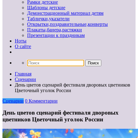
Рамки детские
Шаблоны детские
Демонстрационный материал детям
Таблички,указатели
Открытки,поздравительные,конверты
Плакаты,банера,растяжки
Презентации к праздникам
Ноты
О сайте
Главная
Сценарии
День цветов сценарий фестиваля дворовых цветников
Цветочный уголок России
Сценарии
0 Комментарии
День цветов сценарий фестиваля дворовых
цветников Цветочный уголок России