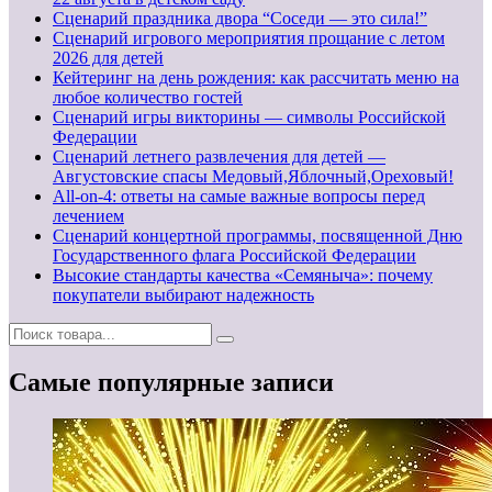
Сценарий праздника двора “Соседи — это сила!”
Сценарий игрового мероприятия прощание с летом
2026 для детей
Кейтеринг на день рождения: как рассчитать меню на
любое количество гостей
Сценарий игры викторины — символы Российской
Федерации
Сценарий летнего развлечения для детей —
Августовские спасы Медовый,Яблочный,Ореховый!
All-on-4: ответы на самые важные вопросы перед
лечением
Сценарий концертной программы, посвященной Дню
Государственного флага Российской Федерации
Высокие стандарты качества «Семяныча»: почему
покупатели выбирают надежность
Самые популярные записи