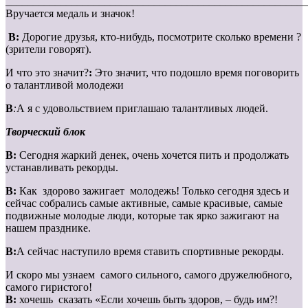
_______________________________________________________
Вручается медаль и значок!
В:
Дорогие друзья, кто-нибудь, посмотрите сколько времени ?
(зрители говорят).
И что это значит?
:
Это значит, что подошло время поговорить
о талантливой молодежи
В
:
А я с удовольствием приглашаю талантливых людей.
Творческий блок
В:
Сегодня жаркий денек, очень хочется пить и продолжать
устанавливать рекорды.
В:
Как здорово зажигает молодежь! Только сегодня здесь и
сейчас собрались самые активные, самые красивые, самые
подвижные молодые люди, которые так ярко зажигают на
нашем празднике.
В:
А сейчас наступило время ставить спортивные рекорды.
И скоро мы узнаем самого сильного, самого дружелюбного,
самого гиристого!
В:
хочешь сказать «Если хочешь быть здоров, – будь им?!