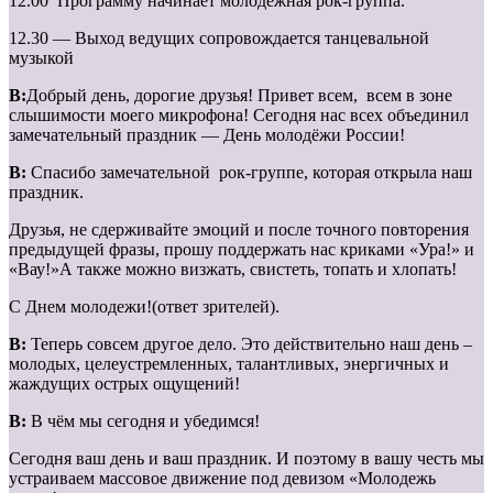
12.00 Программу начинает молодежная рок-группа.
12.30 — Выход ведущих сопровождается танцевальной
музыкой
В:
Добрый день, дорогие друзья! Привет всем, всем в зоне
слышимости моего микрофона! Сегодня нас всех объединил
замечательный праздник — День молодёжи России!
В:
Спасибо замечательной рок-группе, которая открыла наш
праздник.
Друзья, не сдерживайте эмоций и после точного повторения
предыдущей фразы, прошу поддержать нас криками «Ура!» и
«Вау!»А также можно визжать, свистеть, топать и хлопать!
С Днем молодежи!(ответ зрителей).
В:
Теперь совсем другое дело. Это действительно наш день –
молодых, целеустремленных, талантливых, энергичных и
жаждущих острых ощущений!
В:
В чём мы сегодня и убедимся!
Сегодня ваш день и ваш праздник. И поэтому в вашу честь мы
устраиваем массовое движение под девизом «Молодежь