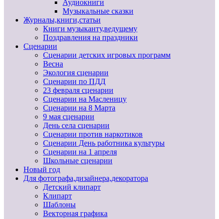
Аудиокниги
Музыкальные сказки
Журналы,книги,статьи
Книги музыканту,ведущему
Поздравления на праздники
Сценарии
Сценарии детских игровых программ
Весна
Экология сценарии
Сценарии по ПДД
23 февраля сценарии
Сценарии на Масленицу
Сценарии на 8 Марта
9 мая сценарии
День села сценарии
Сценарии против наркотиков
Сценарии День работника культуры
Сценарии на 1 апреля
Школьные сценарии
Новый год
Для фотографа,дизайнера,декоратора
Детский клипарт
Клипарт
Шаблоны
Векторная графика