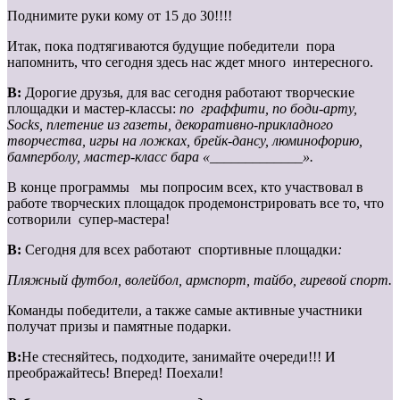
Поднимите руки кому от 15 до 30!!!!
Итак, пока подтягиваются будущие победители пора
напомнить, что сегодня здесь нас ждет много интересного.
В:
Дорогие друзья, для вас сегодня работают творческие
площадки и мастер-классы:
по граффити, по боди-арту,
Socks
, плетение из газеты, декоративно-прикладного
творчества, игры на ложках, брейк-дансу, люминофорию,
бамперболу, мастер-класс бара «_____________».
В конце программы мы попросим всех, кто участвовал в
работе творческих площадок продемонстрировать все то, что
сотворили супер-мастера!
В:
Сегодня для всех работают спортивные площадки
:
Пляжный футбол, волейбол, армспорт, тайбо, гиревой спорт.
Команды победители, а также самые активные участники
получат призы и памятные подарки.
В:
Не стесняйтесь, подходите, занимайте очереди!!! И
преображайтесь! Вперед! Поехали!