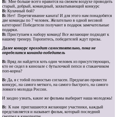
В:
Мне больше всего нравится на свежем воздухе проводить
старый, добрый, командный, захватывающий конкурс
В:
Кулачный бой?
В:
Нет! Перетягивание каната! И для этого нам понадобятся
две команды по 7 человек. Желательно в одной весовой
категории! Победители получают в подарок замечательные
подарки.
В:
Приступаем к набору команд! Все желающие подходят к
нашему тренеру. Торопитесь, победителей ждут призы.
Далее конкурс проходит самостоятельно, пока не
определится команда-победитель
В:
Вряд ли найдется хоть один человек из присутствующих,
кто не сидел в кинозале с бутылочкой пепси и стаканчиком
поп-корна?
В:
Да, я с тобой полностью согласен. Предлагаю провести
конкурс, на самого меткого, на самого быстрого, на самого
ловкого молодца России.
И заодно узнать, какие же фильмы выбирает наша молодежь!
В:
К нам приглашаются желающие участники, каждый
представляется и называет фильм, который последний
смотрел в кинотеатре.