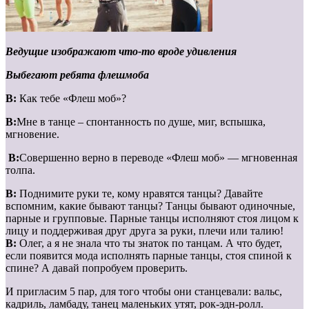
Ведущие изображают что-то вроде удивления
Выбегают ребята флешмоба
В:
Как тебе «Флеш моб»?
В:
Мне в танце – спонтанность по душе, миг, вспышка,
мгновение.
В:
Совершенно верно в переводе «Флеш моб» — мгновенная
толпа.
В:
Поднимите руки те, кому нравятся танцы? Давайте
вспомним, какие бывают танцы? Танцы бывают одиночные,
парные и групповые. Парные танцы исполняют стоя лицом к
лицу и поддерживая друг друга за руки, плечи или талию!
В:
Олег, а я не знала что ты знаток по танцам. А что будет,
если появится мода исполнять парные танцы, стоя спиной к
спине? А давай попробуем проверить.
И пригласим 5 пар, для того чтобы они станцевали: вальс,
кадриль, ламбаду, танец маленьких утят, рок-эдн-ролл.