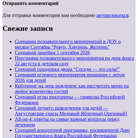
Отправить комментарий
Для отправки комментария вам необходимо
авторизоваться
.
Свежие записи
Сценарии познавательного мероприятий в ДОУ о
месяце Сентябрь “Ревун, Хмурень, Желтень”
Cценарий линейки 1 сентября 2026
Программа познавательного мероприятия на день флага
22 августа в детском саду
Сценарий праздника двора “Соседи — это сила!”
Сценарий игрового мероприятия прощание с летом
2026 для детей
Кейтеринг на день рождения: как рассчитать меню на
любое количество гостей
Сценарий игры викторины — символы Российской
Федерации
Сценарий летнего развлечения для детей —
Августовские спасы Медовый,Яблочный,Ореховый!
All-on-4: ответы на самые важные вопросы перед
лечением
Сценарий концертной программы, посвященной Дню
Государственного флага Российской Федерации