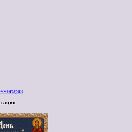
омментарии
нтация