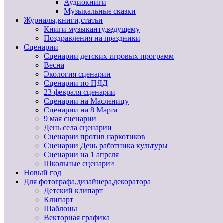
Аудиокниги
Музыкальные сказки
Журналы,книги,статьи
Книги музыканту,ведущему
Поздравления на праздники
Сценарии
Сценарии детских игровых программ
Весна
Экология сценарии
Сценарии по ПДД
23 февраля сценарии
Сценарии на Масленицу
Сценарии на 8 Марта
9 мая сценарии
День села сценарии
Сценарии против наркотиков
Сценарии День работника культуры
Сценарии на 1 апреля
Школьные сценарии
Новый год
Для фотографа,дизайнера,декоратора
Детский клипарт
Клипарт
Шаблоны
Векторная графика