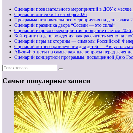
Сценарии познавательного мероприятий в ДОУ о месяце 
Cценарий линейки 1 сентября 2026
Программа познавательного мероприятия на день флага 22
Сценарий праздника двора “Соседи — это сила!”
Сценарий игрового мероприятия прощание с летом 2026 
Кейтеринг на день рождения: как рассчитать меню на люб
Сценарий игры викторины — символы Российской Феде
Сценарий летнего развлечения для детей — Августовск
All-on-4: ответы на самые важные вопросы перед лечени
Сценарий концертной программы, посвященной Дню Гос
Самые популярные записи