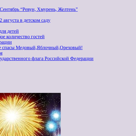
Сентябрь “Ревун, Хмурень, Желтень”
 августа в детском саду
для детей
ое количество гостей
рации
ие спасы Медовый,Яблочный,Ореховый!
ем
ударственного флага Российской Федерации