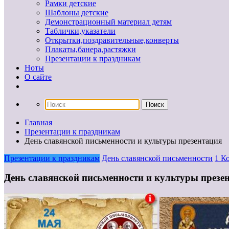
Рамки детские
Шаблоны детские
Демонстрационный материал детям
Таблички,указатели
Открытки,поздравительные,конверты
Плакаты,банера,растяжки
Презентации к праздникам
Ноты
О сайте
Главная
Презентации к праздникам
День славянской письменности и культуры презентация
Презентации к праздникам
День славянской письменности
1 К
День славянской письменности и культуры презе