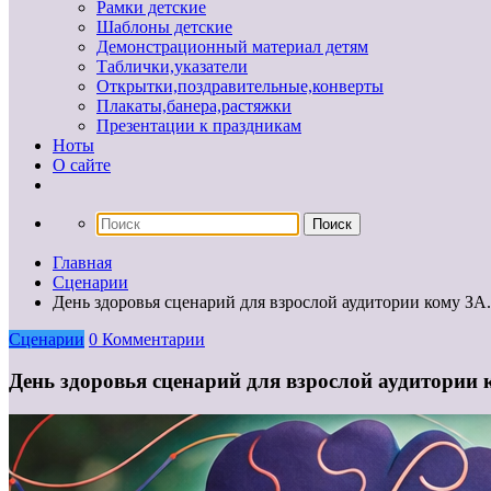
Рамки детские
Шаблоны детские
Демонстрационный материал детям
Таблички,указатели
Открытки,поздравительные,конверты
Плакаты,банера,растяжки
Презентации к праздникам
Ноты
О сайте
Главная
Сценарии
День здоровья сценарий для взрослой аудитории кому ЗА
Сценарии
0 Комментарии
День здоровья сценарий для взрослой аудитории 