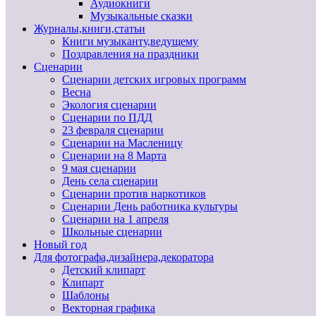
Аудиокниги
Музыкальные сказки
Журналы,книги,статьи
Книги музыканту,ведущему
Поздравления на праздники
Сценарии
Сценарии детских игровых программ
Весна
Экология сценарии
Сценарии по ПДД
23 февраля сценарии
Сценарии на Масленицу
Сценарии на 8 Марта
9 мая сценарии
День села сценарии
Сценарии против наркотиков
Сценарии День работника культуры
Сценарии на 1 апреля
Школьные сценарии
Новый год
Для фотографа,дизайнера,декоратора
Детский клипарт
Клипарт
Шаблоны
Векторная графика