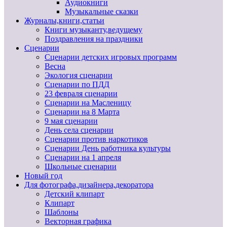
Аудиокниги
Музыкальные сказки
Журналы,книги,статьи
Книги музыканту,ведущему
Поздравления на праздники
Сценарии
Сценарии детских игровых программ
Весна
Экология сценарии
Сценарии по ПДД
23 февраля сценарии
Сценарии на Масленицу
Сценарии на 8 Марта
9 мая сценарии
День села сценарии
Сценарии против наркотиков
Сценарии День работника культуры
Сценарии на 1 апреля
Школьные сценарии
Новый год
Для фотографа,дизайнера,декоратора
Детский клипарт
Клипарт
Шаблоны
Векторная графика