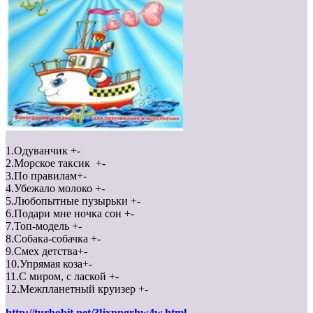
1.Одуванчик +-
2.Морское таксик +-
3.По правилам+-
4.Убежало молоко +-
5.Любопытные пузырьки +-
6.Подари мне ночка сон +-
7.Топ-модель +-
8.Собака-собачка +-
9.Смех детства+-
10.Упрямая коза+-
11.С миром, с лаской +-
12.Межпланетный круизер +-
http://turbobit.net/3ljxpngrhw4w.html