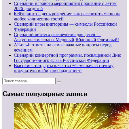
Сценарий игрового мероприятия прощание с летом
2026 для детей
Кейтеринг на день рождения: как рассчитать меню на
любое количество гостей
Сценарий игры викторины — символы Российской
Федерации
Сценарий летнего развлечения для детей —
Августовские спасы Медовый,Яблочный,Ореховый!
All-on-4: ответы на самые важные вопросы перед
лечением
Сценарий концертной программы, посвященной Дню
Государственного флага Российской Федерации
Высокие стандарты качества «Семяныча»: почему
покупатели выбирают надежность
Самые популярные записи