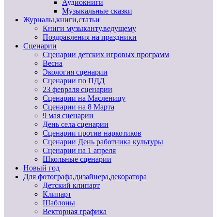
Аудиокниги
Музыкальные сказки
Журналы,книги,статьи
Книги музыканту,ведущему
Поздравления на праздники
Сценарии
Сценарии детских игровых программ
Весна
Экология сценарии
Сценарии по ПДД
23 февраля сценарии
Сценарии на Масленицу
Сценарии на 8 Марта
9 мая сценарии
День села сценарии
Сценарии против наркотиков
Сценарии День работника культуры
Сценарии на 1 апреля
Школьные сценарии
Новый год
Для фотографа,дизайнера,декоратора
Детский клипарт
Клипарт
Шаблоны
Векторная графика