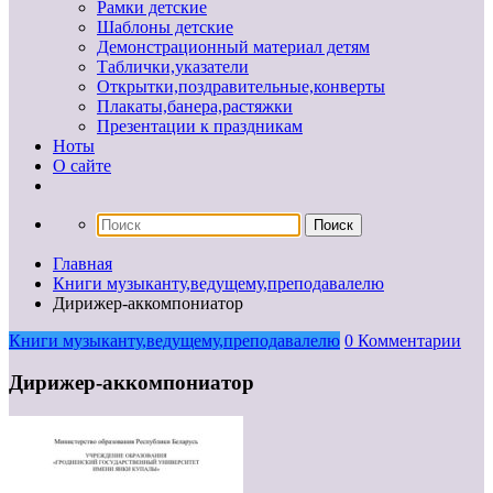
Рамки детские
Шаблоны детские
Демонстрационный материал детям
Таблички,указатели
Открытки,поздравительные,конверты
Плакаты,банера,растяжки
Презентации к праздникам
Ноты
О сайте
Главная
Книги музыканту,ведущему,преподавалелю
Дирижер-аккомпониатор
Книги музыканту,ведущему,преподавалелю
0 Комментарии
Дирижер-аккомпониатор