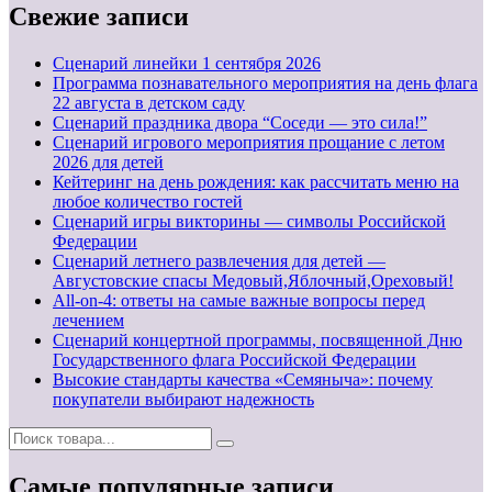
Свежие записи
Cценарий линейки 1 сентября 2026
Программа познавательного мероприятия на день флага
22 августа в детском саду
Сценарий праздника двора “Соседи — это сила!”
Сценарий игрового мероприятия прощание с летом
2026 для детей
Кейтеринг на день рождения: как рассчитать меню на
любое количество гостей
Сценарий игры викторины — символы Российской
Федерации
Сценарий летнего развлечения для детей —
Августовские спасы Медовый,Яблочный,Ореховый!
All-on-4: ответы на самые важные вопросы перед
лечением
Сценарий концертной программы, посвященной Дню
Государственного флага Российской Федерации
Высокие стандарты качества «Семяныча»: почему
покупатели выбирают надежность
Самые популярные записи