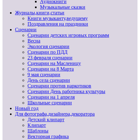
Аудиокниги
Музыкальные сказки
Журналы,книги,статьи
Книги музыканту,ведущему
Поздравления на праздники
Сценарии
Сценарии детских игровых программ
Весна
Экология сценарии
Сценарии по ПДД
23 февраля сценарии
Сценарии на Масленицу
Сценарии на 8 Марта
9 мая сценарии
День села сценарии
Сценарии против наркотиков
Сценарии День работника культуры
Сценарии на 1 апреля
Школьные сценарии
Новый год
Для фотографа,дизайнера,декоратора
Детский клипарт
Клипарт
Шаблоны
Векторная графика