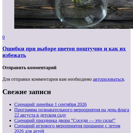
0
Ошибки при выборе цветов поштучно и как их
избежать
Отправить комментарий
Для отправки комментария вам необходимо
авторизоваться
.
Свежие записи
Cценарий линейки 1 сентября 2026
Программа познавательного мероприятия на день флага
22 августа в детском саду
Сценарий праздника двора “Соседи — это сила!”
Сценарий игрового мероприятия прощание с летом
2026 для детей