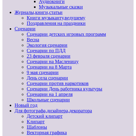
Аудиокниги
Музыкальные сказки
Журналы,книги,статьи
Книги музыканту,ведущему
Поздравления на праздники
Сценарии
Сценарии детских игровых программ
Весна
Экология сценарии
Сценарии по ПДД
23 февраля сценарии
Сценарии на Масленицу
Сценарии на 8 Марта
9 мая сценарии
День села сценарии
Сценарии против наркотиков
Сценарии День работника культуры
Сценарии на 1 апреля
Школьные сценарии
Новый год
Для фотографа,дизайнера,декоратора
Детский клипарт
Клипарт
Шаблоны
Векторная графика