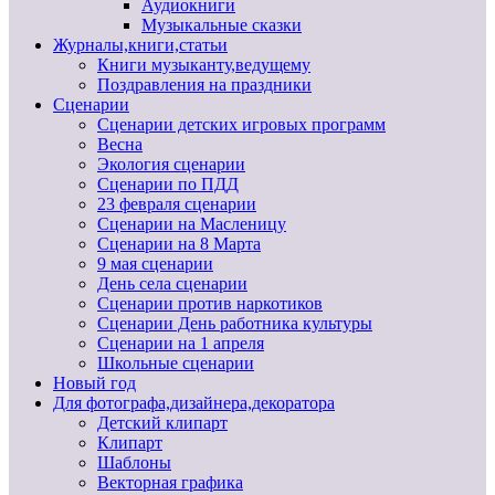
Аудиокниги
Музыкальные сказки
Журналы,книги,статьи
Книги музыканту,ведущему
Поздравления на праздники
Сценарии
Сценарии детских игровых программ
Весна
Экология сценарии
Сценарии по ПДД
23 февраля сценарии
Сценарии на Масленицу
Сценарии на 8 Марта
9 мая сценарии
День села сценарии
Сценарии против наркотиков
Сценарии День работника культуры
Сценарии на 1 апреля
Школьные сценарии
Новый год
Для фотографа,дизайнера,декоратора
Детский клипарт
Клипарт
Шаблоны
Векторная графика