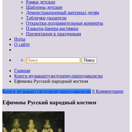
Рамки детские
Шаблоны детские
Демонстрационный материал детям
Таблички,указатели
Открытки,поздравительные,конверты
Плакаты,банера,растяжки
Презентации к праздникам
Ноты
О сайте
Главная
Книги музыканту,ведущему,преподавалелю
Ефимова Русский народный костюм
Книги музыканту,ведущему,преподавалелю
0 Комментарии
Ефимова Русский народный костюм