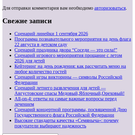
Для отправки комментария вам необходимо
авторизоваться
.
Свежие записи
Cценарий линейки 1 сентября 2026
Программа познавательного мероприятия на день флага
22 августа в детском саду
Сценарий праздника двора “Соседи — это сила!”
Сценарий игрового мероприятия прощание с летом
2026 для детей
Кейтеринг на день рождения: как рассчитать меню на
любое количество гостей
Сценарий игры викторины — символы Российской
Федерации
Сценарий летнего развлечения для детей —
Августовские спасы Медовый,Яблочный,Ореховый!
All-on-4: ответы на самые важные вопросы перед
лечением
Сценарий концертной программы, посвященной Дню
Государственного флага Российской Федерации
Высокие стандарты качества «Семяныча»: почему
покупатели выбирают надежность