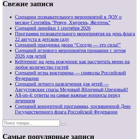
Свежие записи
Сценарии познавательного мероприятий в ДОУ о
месяце Сентябрь “Ревун, Хмурень, Желтень”
Cценарий линейки 1 сентября 2026
Программа познавательного мероприятия на день флага
22 августа в детском саду
Сценарий праздника двора “Соседи — это сила!”
Сценарий игрового мероприятия прощание с летом
2026 для детей
Кейтеринг на день рождения: как рассчитать меню на
любое количество гостей
Сценарий игры викторины — символы Российской
Федерации
Сценарий летнего развлечения для детей —
Августовские спасы Медовый,Яблочный,Ореховый!
All-on-4: ответы на самые важные вопросы перед
лечением
Сценарий концертной программы, посвященной Дню
Государственного флага Российской Федерации
Самые популярные записи