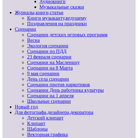
Аудиокниги
Музыкальные сказки
Журналы,книги,статьи
Книги музыканту,ведущему
Поздравления на праздники
Сценарии
Сценарии детских игровых программ
Весна
Экология сценарии
Сценарии по ПДД
23 февраля сценарии
Сценарии на Масленицу
Сценарии на 8 Марта
9 мая сценарии
День села сценарии
Сценарии против наркотиков
Сценарии День работника культуры
Сценарии на 1 апреля
Школьные сценарии
Новый год
Для фотографа,дизайнера,декоратора
Детский клипарт
Клипарт
Шаблоны
Векторная графика