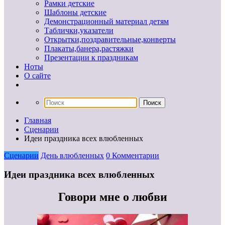
Рамки детские
Шаблоны детские
Демонстрационный материал детям
Таблички,указатели
Открытки,поздравительные,конверты
Плакаты,банера,растяжки
Презентации к праздникам
Ноты
О сайте
Главная
Сценарии
Идеи праздника всех влюбленных
Сценарии
День влюбленных
0 Комментарии
Идеи праздника всех влюбленных
Говори мне о любви