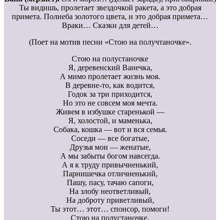
Ты видишь, пролетает звездочкой ракета, а это добрая
примета. Полнеба золотого цвета, и это добрая примета…
Враки… Сказки для детей…
(Поет на мотив песни «Стою на получтаночке».
Стою на полустаночке
Я, деревенский Ванечка,
А мимо пролетает жизнь моя.
В деревне-то, как водится,
Годок за три приходится,
Но это не совсем моя мечта.
Живем в избушке старенькой —
Я, холостой, и маменька,
Собака, кошка — вот и вся семья.
Соседи — все богатые,
Друзья мои — женатые,
А мы забыты богом навсегда.
А я к труду привычненький,
Парнишечка отличненький,
Пашу, пасу, тачаю сапоги,
На злобу неответливый,
На доброту приветливый,
Ты этот… этот… спонсор, помоги!
Стою на полустаночке,