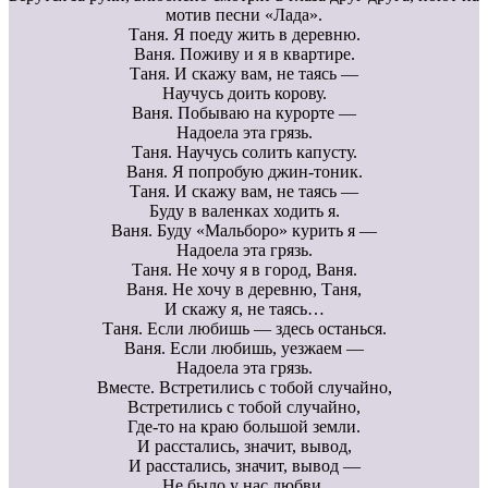
мотив песни «Лада».
Таня. Я поеду жить в деревню.
Ваня. Поживу и я в квартире.
Таня. И скажу вам, не таясь —
Научусь доить корову.
Ваня. Побываю на курорте —
Надоела эта грязь.
Таня. Научусь солить капусту.
Ваня. Я попробую джин-тоник.
Таня. И скажу вам, не таясь —
Буду в валенках ходить я.
Ваня. Буду «Мальборо» курить я —
Надоела эта грязь.
Таня. Не хочу я в город, Ваня.
Ваня. Не хочу в деревню, Таня,
И скажу я, не таясь…
Таня. Если любишь — здесь останься.
Ваня. Если любишь, уезжаем —
Надоела эта грязь.
Вместе. Встретились с тобой случайно,
Встретились с тобой случайно,
Где-то на краю большой земли.
И расстались, значит, вывод,
И расстались, значит, вывод —
Не было у нас любви.