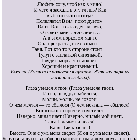
Любить хочу, чтоб как в кино!
И чего я заехала в эту глушь? Как
выбраться-то отсюда?
Появляется Ваня, поют дуэтом.
Ваня. Вот кто-то едет на авто,
От света мне глаза слезит…
А в этом норковом манто
Она прекрасна, всех затмит…
Таня. Вот кто-то в стороне стоит —
Тулуп с заплаткой синенькой,
Глядит, моргает и молчит,
Хороший и красивенький.
Вместе (Куплет исполняется дуэтом. Женская партия
указана в скобках).
Глаза увидел я твои (Глаза увидела твои),
И сердце вдруг забилося,
Молчи, молчи, не говори,
О чем мечтал — то сбылося (О чем мечтала — сбылося).
Вот кто-то с горочки спустился,
Наверно, милая идет (Наверно, милый мой идет).
Таня. Плечист и весел!
Ваня. Так красива!
Вместе. Она с ума меня сведет (И он с ума меня сведет).
Берутся за руки, влюблено смотрят в глаза друг друга, поют на