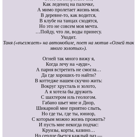
Как леденец на палочке,
А мимо пролетает жизнь моя.
В деревне-то, как водится,
В клубе на танцах сходятся,
Но это не совсем моя мечта.
…Пойду, что ли, воды принесу.
Уходит.
Таня («въезжает» на автомобиле, поет на мотив «Огней так
много золотых»).
Огней так много вижу я,
Когда лечу на «ауди»,
А парня встретить не смогла…
Да где хороших-то найти?
В коттедже нашем скучно жить:
Вокруг хрусталь и золото,
А я хотела бы дружить
С шахтером иль геологом.
Габано шьет мне и Диор,
Шикарной мне приятно слыть,
Но где ты, где ты, юниор,
С которым можно жизнь прожить?
И пусть мне некогда подчас:
Круизы, корты, казино…
Но сердце бьется каждый раз —