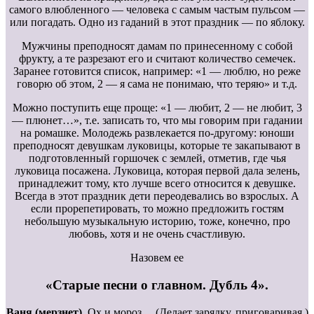
самого влюбленного — человека с самым частым пульсом —
или погадать. Одно из гаданий в этот праздник — по яблоку.
Мужчины преподносят дамам по принесенному с собой
фрукту, а те разрезают его и считают количество семечек.
Заранее готовится список, например: «1 — люблю, но реже
говорю об этом, 2 — я сама не понимаю, что теряю» и т.д.
Можно поступить еще проще: «1 — любит, 2 — не любит, 3
— плюнет…», т.е. записать то, что мы говорим при гадании
на ромашке. Молодежь развлекается по-другому: юноши
преподносят девушкам луковицы, которые те закапывают в
подготовленный горшочек с землей, отметив, где чья
луковица посажена. Луковица, которая первой дала зелень,
принадлежит тому, кто лучше всего относится к девушке.
Всегда в этот праздник дети переодевались во взрослых. А
если прорепетировать, то можно предложить гостям
небольшую музыкальную историю, тоже, конечно, про
любовь, хотя и не очень счастливую.
Назовем ее
«Старые песни о главном. Дубль 4».
Ваня (мерзнет).
Ох и мороз… (Делает зарядку, приговаривая.)