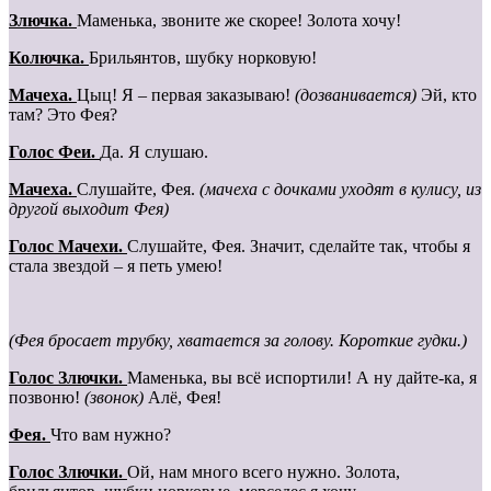
Злючка
.
Маменька, звоните же скорее! Золота хочу!
Колючка
.
Брильянтов, шубку норковую!
Мачеха.
Цыц! Я – первая заказываю!
(дозванивается)
Эй, кто
там? Это Фея?
Голос Феи
.
Да. Я слушаю.
Мачеха.
Слушайте, Фея.
(мачеха с дочками уходят в кулису, из
другой выходит Фея)
Голос Мачехи.
Слушайте, Фея. Значит, сделайте так, чтобы я
стала звездой – я петь умею!
(Фея бросает трубку, хватается за голову. Короткие гудки.)
Голос Злючки.
Маменька, вы всё испортили! А ну дайте-ка, я
позвоню!
(звонок)
Алё, Фея!
Фея.
Что вам нужно?
Голос Злючки.
Ой, нам много всего нужно. Золота,