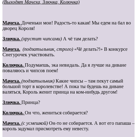
(Выходят Мачеха, Злючка, Колючка)
Мачеха.
Доченьки мои! Радость-то какая! Мы едем на бал во
дворец Короля!
Злючка.
(хрустит чипсами)
А чё там делать?
Мачеха.
(подзатыльник, строго)
«Чё делать?!» В конкурсе
Снегурочек участвовать.
Колючка.
Подумаешь, эка невидаль. Да я лучше на диване
поваляюсь и чипсов поем!
Мачеха.
(подзатыльник)
Какие чипсы – там пекут самый
большой торт в королевстве! А пока ты будешь на диване
валяться, Король женит принца на ком-нибудь другом!
Злючка.
Принца?
Колючка.
Он что, жениться собирается?
Мачеха.
(с усмешкой)
Он-то не собирается. А вот его папаша –
король задумал присмотреть ему невесту.