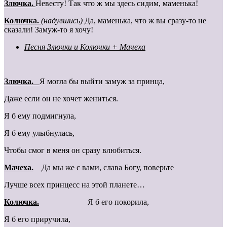
Злючка.
Невесту! Так что ж мы здесь сидим, маменька!
Колючка.
(надувшись)
Да, маменька, что ж вы сразу-то не
сказали! Замуж-то я хочу!
Песня Злючки и Колючки + Мачеха
Злючка.
Я могла бы выйти замуж за принца,
Даже если он не хочет жениться.
Я б ему подмигнула,
Я б ему улыбнулась,
Чтобы смог в меня он сразу влюбиться.
Мачеха.
Да мы же с вами, слава Богу, поверьте
Лучше всех принцесс на этой планете…
Колючка.
Я б его покорила,
Я б его приручила,