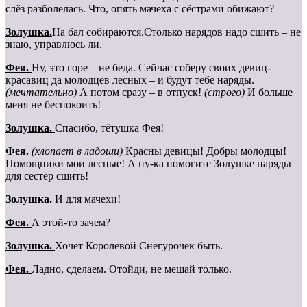
слёз разболелась. Что, опять мачеха с сёстрами обижают?
Золушка.
На бал собираются.Столько нарядов надо сшить – не
знаю, управлюсь ли.
Фея.
Ну, это горе – не беда. Сейчас соберу своих девиц-
красавиц да молодцев лесных – и будут тебе наряды.
(мечтательно)
А потом сразу – в отпуск!
(строго)
И больше
меня не беспокоить!
Золушка.
Спасибо, тётушка Фея!
Фея.
(хлопает в ладоши)
Красны девицы! Добры молодцы!
Помощники мои лесные! А ну-ка помогите Золушке наряды
для сестёр сшить!
Золушка.
И для мачехи!
Фея.
А этой-то зачем?
Золушка.
Хочет Королевой Снегурочек быть.
Фея.
Ладно, сделаем. Отойди, не мешай только.