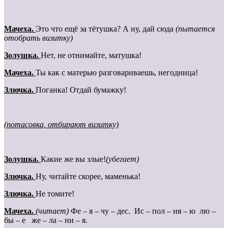
Мачеха.
Это что ещё за тётушка? А ну, дай сюда
(пытается
отобрать визитку)
Золушка.
Нет, не отнимайте, матушка!
Мачеха.
Ты как с матерью разговариваешь, негодница!
Злючка
.
Поганка! Отдай бумажку!
(потасовка, отбирают визитку)
Золушка.
Какие же вы злые!
(убегает)
Злючка
.
Ну, читайте скорее, маменька!
Злючка
.
Не томите!
Мачеха.
(читает)
Фе – я – чу – дес. Ис – пол – ня – ю лю –
бы – е же – ла – ни – я.