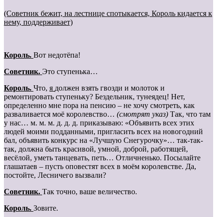
(Советник бежит, на лестнице спотыкается, Король кидается к
нему, поддерживает)
Король.
Вот недотёпа!
Cоветник.
Это ступенька…
Король.
Что,
я
должен взять гвозди и молоток и
ремонтировать ступеньку? Бездельник, тунеядец! Нет,
определенно мне пора на пенсию – не хочу смотреть, как
разваливается моё королевство…
(смотрят указ)
Так, что там
у нас… м. м. м. д. д. д. приказываю: «Объявить всех этих
людей моими подданными, пригласить всех на новогодний
бал, объявить конкурс на «Лучшую Снегурочку»… так-так-
так, должна быть красивой, умной, доброй, работящей,
весёлой, уметь танцевать, петь… Отличненько. Посылайте
глашатаев – пусть оповестят всех в моём королевстве. Да,
постойте, Лесничего вызвали?
Cоветник.
Так точно, ваше величество.
Король.
Зовите.