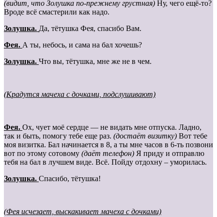
(видит, что Золушка по-прежнему грустная)
Ну, чего ещё-то?
Вроде всё смастерили как надо.
Золушка.
Да, тётушка Фея, спасибо Вам.
Фея.
А ты, небось, и сама на бал хочешь?
Золушка.
Что вы, тётушка, мне же не в чем.
(Крадутся мачеха с дочками, подслушивают)
Фея.
Ох, чует моё сердце — не видать мне отпуска. Ладно,
так и быть, помогу тебе еще раз.
(достаёт визитку)
Вот тебе
моя визитка. Бал начинается в 8, а ты мне часов в 6-ть позвони
вот по этому сотовому
(даёт телефон)
Я приду и отправлю
тебя на бал в лучшем виде. Всё. Пойду отдохну – уморилась.
Золушка.
Спасибо, тётушка!
(Фея исчезает, выскакивает мачеха с дочками)