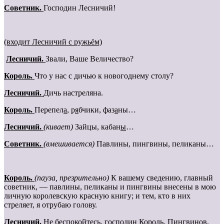
Cоветник.
Господин Лесничий!
(входит Лесничий с ружьём)
Лесничий.
Звали, Ваше Величество?
Король.
Что у нас с дичью к новогоднему столу?
Лесничий.
Дичь настреляна.
Король.
Перепел
а
, р
я
бчики, фаз
а
ны…
Лесничий.
(кивает)
Зайцы, кабан
ы
…
Cоветник.
(вмешивается)
Павлины, пингвины, пеликаны…
Король.
(пауза, презрительно)
К вашему сведению, главный
советник, — павлины, пеликаны и пингвины внесены в мою
личную королевскую красную книгу; и тем, кто в них
стреляет, я отрубаю голову.
Лесничий.
Не беспокойтесь, господин Король. Пингвинов,