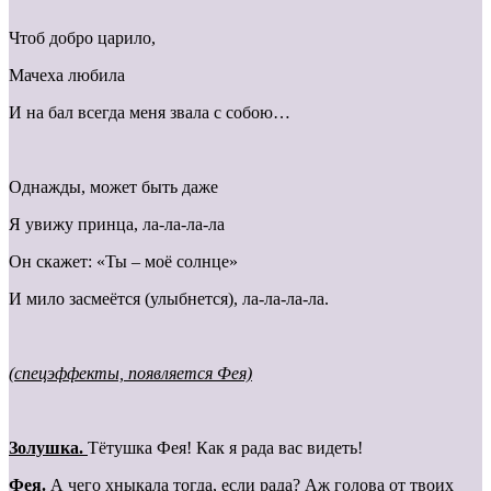
Чтоб добро царило,
Мачеха любила
И на бал всегда меня звала с собою…
Однажды, может быть даже
Я увижу принца, ла-ла-ла-ла
Он скажет: «Ты – моё солнце»
И мило засмеётся (улыбнется), ла-ла-ла-ла.
(спецэффекты, появляется Фея)
Золушка.
Тётушка Фея! Как я рада вас видеть!
Фея.
А чего хныкала тогда, если рада? Аж голова от твоих