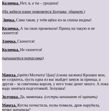
Колючка.
Нет, я, а ты – уродина!
(На заднем плане появляется Золушка, убирает.)
Зючка.
Сама такая, у тебя щёки из-за спины видны!
Колючка.
А ты свои прожевала! Принц на такую и не
скинется!
Злючка.
Скинется!
Колючка.
Не скинется!
(начинается потасовка)
Мачеха.
(орёт)
Молчать! Цыц!
(снова ласково)
Крошки мои,
не ссорьтесь, пусть одна из вас выйдет замуж за принца, а
другая – за советника короля, у него тоже денег много. А пока
надо заняться подготовкой. Золушка!
Золушка.
Да, маменька.
(сестры начинают её щипать)
Мачеха.
Котлы почистила, полы помыла, дров нарубила,
печку натопила?