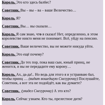
Король.
Это кто здесь балбес?
Cоветник.
Вы – вы – ва – ваше Величество…
Король.
Я?
Cоветник.
Вы… вы сказали…
Король.
Я сам знаю, чт
о
я сказал! Нет, определенно, в этом
королевстве никто меня не понимает. Всё, уйду на пенсию.
Cоветник.
Ваше величество, вы не можете никуда уйти.
Король.
Это ещё почему?
Cоветник.
До тех пор, пока ваш сын, юный принц, не
женится, и вы не передадите ему корону…
Король.
Ах, да-да!.. Но ведь для этого я и устраиваю бал,
чтобы принц …
(видит вошедшую Снегурочку)
Послушайте,
Советник, а вот эта не подойдёт, как вы думаете?
Cоветник.
(увидел Снегурочку)
А это кто?
Король.
Сейчас узнаем. Кто ты, прелестное дитя?