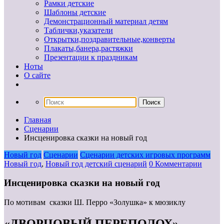
Рамки детские
Шаблоны детские
Демонстрационный материал детям
Таблички,указатели
Открытки,поздравительные,конверты
Плакаты,банера,растяжки
Презентации к праздникам
Ноты
О сайте
Главная
Сценарии
Инсценировка сказки на новый год
Новый год
Сценарии
Сценарии детских игровых программ
Новый год
,
Новый год детский сценарий
0 Комментарии
Инсценировка сказки на новый год
По мотивам сказки Ш. Перро «Золушка» к мюзиклу
«ДВОРЦОВЫЙ ПЕРЕПОЛОХ»