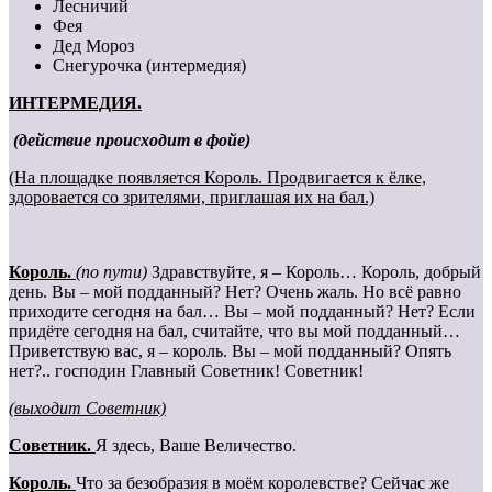
Лесничий
Фея
Дед Мороз
Снегурочка (интермедия)
ИНТЕРМЕДИЯ.
(действие происходит в фойе)
(На площадке появляется Король. Продвигается к ёлке,
здоровается со зрителями, приглашая их на бал.)
Король.
(по пути)
Здравствуйте, я – Король… Король, добрый
день. Вы – мой подданный? Нет? Очень жаль. Но всё равно
приходите сегодня на бал… Вы – мой подданный? Нет? Если
придёте сегодня на бал, считайте, что вы мой подданный…
Приветствую вас, я – король. Вы – мой подданный? Опять
нет?.. господин Главный Советник! Советник!
(выходит Советник)
Cоветник.
Я здесь, Ваше Величество.
Король.
Что за безобразия в моём королевстве? Сейчас же