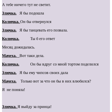
А тебе ничего тут не светит.
Злючка.
Я бы подошла
Колючка.
Он бы отвернулся
Злючка.
Я бы танцевать его позвала.
Колючка.
Ты б его ответ
Месяц дожидалась.
Мачеха.
Вот таки дела.
Колючка.
Он бы вдруг со мной тортом поделился
Злючка.
Я бы ему чипсов своих дала
Мачеха.
Только вот за что он бы в них влюбился?
Я не поняла!
Злючка.
Я выйду за принца!