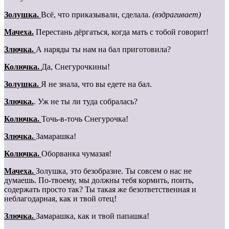
Золушка.
Всё, что приказывали, сделала.
(вздрагивает)
Мачеха.
Перестань дёргаться, когда мать с тобой говорит!
Злючка.
А наряды ты нам на бал приготовила?
Колючка.
Да, Снегурочкины!
Золушка.
Я не знала, что вы едете на бал.
Злючка.
. Уж не ты ли туда собралась?
Колючка.
Точь-в-точь Снегурочка!
Злючка.
Замарашка!
Колючка.
Оборванка чумазая!
Мачеха.
Золушка, это безобразие. Ты совсем о нас не
думаешь. По-твоему, мы должны тебя кормить, поить,
содержать просто так? Ты такая же безответственная и
неблагодарная, как и твой отец!
Злючка.
Замарашка, как и твой папашка!