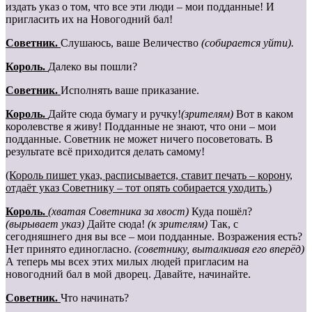
издать указ о том, что все эти люди – мои подданные! И
пригласить их на Новогодний бал!
Cоветник.
Слушаюсь, ваше Величество
(собирается уйти).
Король.
Далеко вы пошли?
Cоветник.
Исполнять ваше приказание.
Король.
Дайте сюда бумагу и ручку!
(зрителям)
Вот в каком
королевстве я живу! Подданные не знают, что они – мои
подданные. Советник не может ничего посоветовать. В
результате всё приходится делать самому!
(Король пишет указ, расписывается, ставит печать – корону,
отдаёт указ Советнику – тот опять собирается уходить.)
Король.
(хватая Советника за хвост)
Куда пошёл?
(вырывает указ)
Дайте сюда!
(к зрителям)
Так, с
сегодняшнего дня вы все – мои подданные. Возражения есть?
Нет принято единогласно.
(советнику, выталкивая его вперёд)
А теперь мы всех этих милых людей пригласим на
новогодний бал в мой дворец. Давайте, начинайте.
Cоветник.
Что начинать?