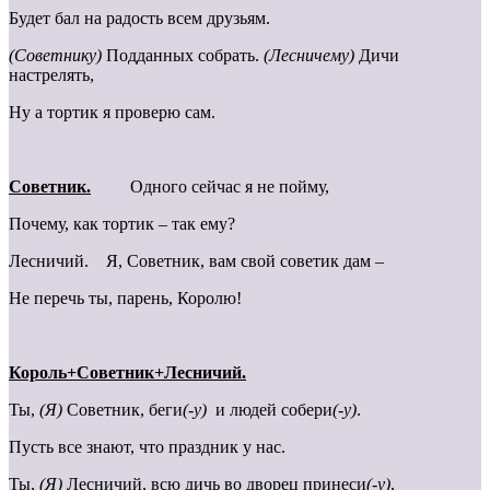
Будет бал на радость всем друзьям.
(Советнику)
Подданных собрать.
(Лесничему)
Дичи
настрелять,
Ну а тортик я проверю сам.
Cоветник.
Одного сейчас я не пойму,
Почему, как тортик – так ему?
Лесничий. Я, Советник, вам свой советик дам –
Не перечь ты, парень, Королю!
Король+Cоветник+Лесничий.
Ты,
(Я)
Советник, беги
(-у)
и людей собери
(-у)
.
Пусть все знают, что праздник у нас.
Ты,
(Я)
Лесничий, всю дичь во дворец принеси
(-у)
,