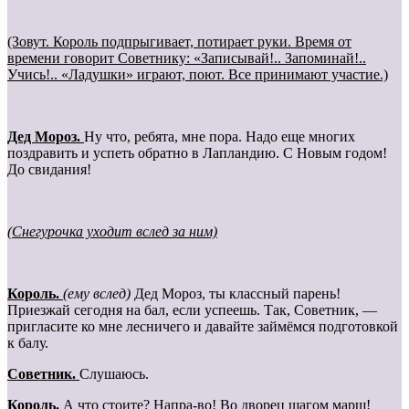
(Зовут. Король подпрыгивает, потирает руки. Время от
времени говорит Советнику: «Записывай!.. Запоминай!..
Учись!.. «Ладушки» играют, поют. Все принимают участие.)
Дед Мороз.
Ну что, ребята, мне пора. Надо еще многих
поздравить и успеть обратно в Лапландию. С Новым годом!
До свидания!
(Снегурочка уходит вслед за ним)
Король.
(ему вслед)
Дед Мороз, ты классный парень!
Приезжай сегодня на бал, если успеешь. Так, Советник, —
пригласите ко мне лесничего и давайте займёмся подготовкой
к балу.
Cоветник.
Слушаюсь.
Король.
А что стоите? Напра-во! Во дворец шагом марш!