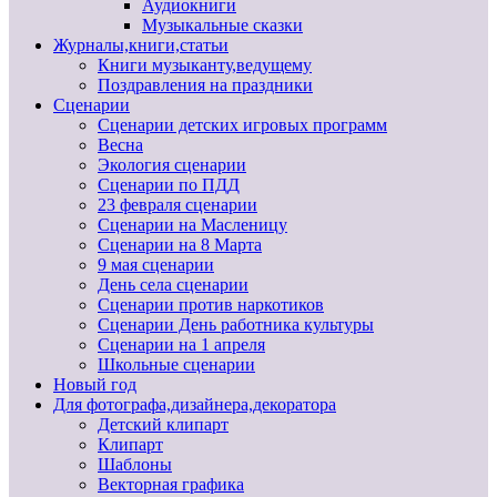
Аудиокниги
Музыкальные сказки
Журналы,книги,статьи
Книги музыканту,ведущему
Поздравления на праздники
Сценарии
Сценарии детских игровых программ
Весна
Экология сценарии
Сценарии по ПДД
23 февраля сценарии
Сценарии на Масленицу
Сценарии на 8 Марта
9 мая сценарии
День села сценарии
Сценарии против наркотиков
Сценарии День работника культуры
Сценарии на 1 апреля
Школьные сценарии
Новый год
Для фотографа,дизайнера,декоратора
Детский клипарт
Клипарт
Шаблоны
Векторная графика