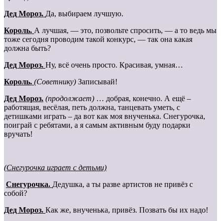
Дед Мороз.
Да, выбираем лучшую.
Король.
А лучшая, — это, позвольте спросить, — а то ведь мы
тоже сегодня проводим такой конкурс, — так она какая
должна быть?
Дед Мороз.
Ну, всё очень просто. Красивая, умная…
Король.
(Советнику)
Записывай!
Дед Мороз.
(продолжает)
… добрая, конечно. А ещё –
работящая, весёлая, петь должна, танцевать уметь, с
детишками играть – да вот как моя внученька. Снегурочка,
поиграй с ребятами, а я самым активным буду подарки
вручать!
(Снегурочка играет с детьми)
Cнегурочка.
Дедушка, а ты разве артистов не привёз с
собой?
Дед Мороз.
Как же, внученька, привёз. Позвать бы их надо!