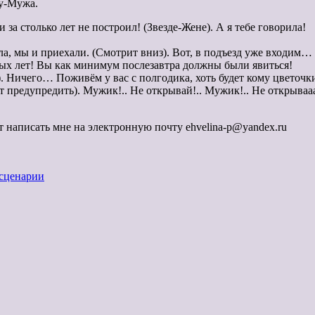
ду-Мужа.
а столько лет не построил! (Звезде-Жене). А я тебе говорила!
, мы и приехали. (Смотрит вниз). Вот, в подъезд уже входим…
х лет! Вы как минимум послезавтра должны были явиться!
ичего… Поживём у вас с полгодика, хоть будет кому цветочки 
предупредить). Мужик!.. Не открывай!.. Мужик!.. Не открывааа
т написать мне на электронную почту ehvelina-p@yandex.ru
сценарии