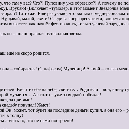
что там у вас? Что?! Пуповину уже обрезают?! А почему не позв
ку). Врубаю! (Включает «тумблер, в этот момент Звёздочка-Маль
 заорал?! То-то же! Ещё раз узнаю, что вы там с медперсоналом 
 Ну, давай, малой, свети! Следи за энергоресурсами, вовремя подз
отом вырастет, как начнёт фестивалить, только успевай зарядное
ерь он – полноправная путеводная звезда.
ш ещё не скоро родится.
на – собирается! (С пафосом) Мученица! А твой – только мелочь
елей. Висите себе на небе, светите… Родители – вон, внизу су
рой мучается… А кто-то – уже за водкой побежал!
ет, за цветами!
 свадьбу покупал! Жмот!
н, может, тот букет на последние деньги купил, а она его – рр
ты в толпу!
 ломать то, что не нами построено!