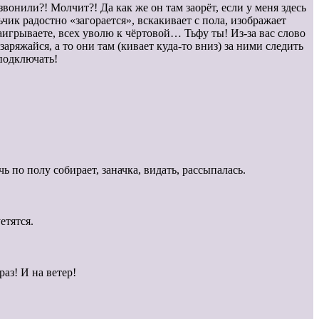
онили?! Молчит?! Да как же он там заорёт, если у меня здесь
чик радостно «загорается», вскакивает с пола, изображает
заигрываете, всех уволю к чёртовой… Тьфу ты! Из-за вас слово
аряжайся, а то они там (кивает куда-то вниз) за ними следить
 подключать!
 по полу собирает, заначка, видать, рассыпалась.
етятся.
аз! И на ветер!