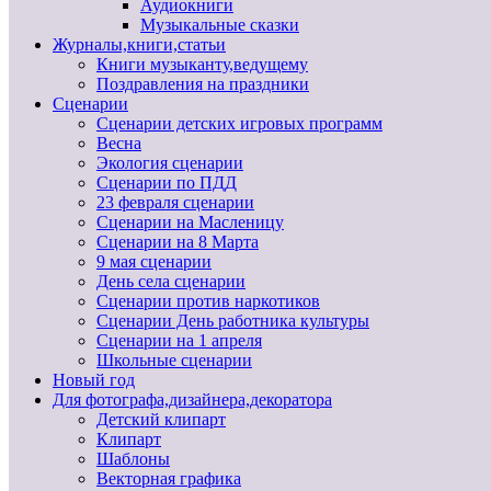
Аудиокниги
Музыкальные сказки
Журналы,книги,статьи
Книги музыканту,ведущему
Поздравления на праздники
Сценарии
Сценарии детских игровых программ
Весна
Экология сценарии
Сценарии по ПДД
23 февраля сценарии
Сценарии на Масленицу
Сценарии на 8 Марта
9 мая сценарии
День села сценарии
Сценарии против наркотиков
Сценарии День работника культуры
Сценарии на 1 апреля
Школьные сценарии
Новый год
Для фотографа,дизайнера,декоратора
Детский клипарт
Клипарт
Шаблоны
Векторная графика