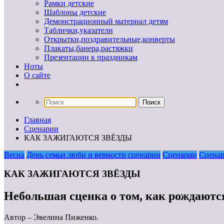
Рамки детские
Шаблоны детские
Демонстрационный материал детям
Таблички,указатели
Открытки,поздравительные,конверты
Плакаты,банера,растяжки
Презентации к праздникам
Ноты
О сайте
Главная
Сценарии
КАК ЗАЖИГАЮТСЯ ЗВЁЗДЫ
Весна
День семьи люби и верности сценарии
Сценарии
Сценар
КАК ЗАЖИГАЮТСЯ ЗВЁЗДЫ
Небольшая сценка о том, как рождаются
Автор – Эвелина Пиженко.