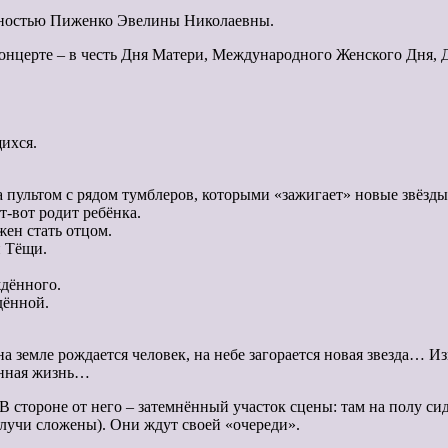
енностью Пиженко Эвелины Николаевны.
онцерте – в честь Дня Матери, Международного Женского Дня, Д
щихся.
 пультом с рядом тумблеров, которыми «зажигает» новые звёзды
-вот родит ребёнка.
ен стать отцом.
 Тёщи.
дённого.
ённой.
 земле рождается человек, на небе загорается новая звезда… Из
венная жизнь…
В стороне от него – затемнённый участок сцены: там на полу си
 лучи сложены). Они ждут своей «очереди».