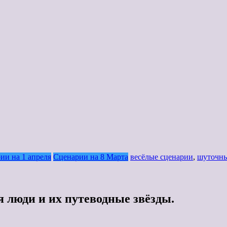
ии на 1 апреля
Сценарии на 8 Марта
весёлые сценарии
,
шуточны
 люди и их путеводные звёзды.