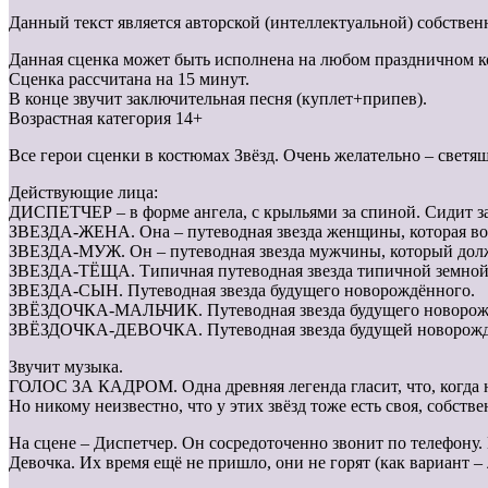
Данный текст является авторской (интеллектуальной) собств
Данная сценка может быть исполнена на любом праздничном к
Сценка рассчитана на 15 минут.
В конце звучит заключительная песня (куплет+припев).
Возрастная категория 14+
Все герои сценки в костюмах Звёзд. Очень желательно – светя
Действующие лица:
ДИСПЕТЧЕР – в форме ангела, с крыльями за спиной. Сидит за
ЗВЕЗДА-ЖЕНА. Она – путеводная звезда женщины, которая вот
ЗВЕЗДА-МУЖ. Он – путеводная звезда мужчины, который долж
ЗВЕЗДА-ТЁЩА. Типичная путеводная звезда типичной земной
ЗВЕЗДА-СЫН. Путеводная звезда будущего новорождённого.
ЗВЁЗДОЧКА-МАЛЬЧИК. Путеводная звезда будущего новорож
ЗВЁЗДОЧКА-ДЕВОЧКА. Путеводная звезда будущей новорожд
Звучит музыка.
ГОЛОС ЗА КАДРОМ. Одна древняя легенда гласит, что, когда на
Но никому неизвестно, что у этих звёзд тоже есть своя, собст
На сцене – Диспетчер. Он сосредоточенно звонит по телефону. 
Девочка. Их время ещё не пришло, они не горят (как вариант –