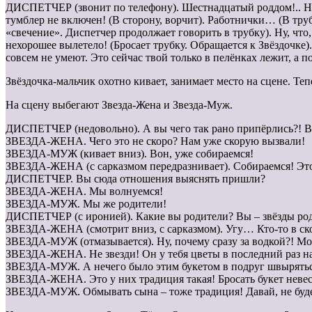
ДИСПЕТЧЕР (звонит по телефону). Шестнадцатый роддом!.. Ну, 
тумблер не включен! (В сторону, ворчит). Работнички… (В труб
«свечение». Диспетчер продолжает говорить в трубку). Ну, что,
нехорошее вылетело! (Бросает трубку. Обращается к Звёздочке).
совсем не умеют. Это сейчас твой только в пелёнках лежит, а п
Звёздочка-мальчик охотно кивает, занимает место на сцене. Теп
На сцену выбегают Звезда-Жена и Звезда-Муж.
ДИСПЕТЧЕР (недовольно). А вы чего так рано припёрлись?! Ва
ЗВЕЗДА-ЖЕНА. Чего это не скоро? Нам уже скорую вызвали!
ЗВЕЗДА-МУЖ (кивает вниз). Вон, уже собираемся!
ЗВЕЗДА-ЖЕНА (с сарказмом передразнивает). Собираемся! Это о
ДИСПЕТЧЕР. Вы сюда отношения выяснять пришли?
ЗВЕЗДА-ЖЕНА. Мы волнуемся!
ЗВЕЗДА-МУЖ. Мы же родители!
ДИСПЕТЧЕР (с иронией). Какие вы родители? Вы – звёзды родит
ЗВЕЗДА-ЖЕНА (смотрит вниз, с сарказмом). Угу… Кто-то в ско
ЗВЕЗДА-МУЖ (отмазывается). Ну, почему сразу за водкой?! Мож
ЗВЕЗДА-ЖЕНА. Не звезди! Он у тебя цветы в последний раз на
ЗВЕЗДА-МУЖ. А нечего было этим букетом в подруг швыряться! О
ЗВЕЗДА-ЖЕНА. Это у них традиция такая! Бросать букет невес
ЗВЕЗДА-МУЖ. Обмывать сына – тоже традиция! Давай, не будем