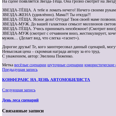
На сцене появляется Звезда-Тёща. Она грозно смотрит на Звез
ЗВЕЗДА-ТЁЩА. А тебе и ломать нечего! Ничего своими руками з
ЗВЕЗДА-ЖЕНА (удивлённо). Мама?! Ты откуда?!
ЗВЕЗДА-ТЁЩА. Ясное дело! Оттуда! Твоя своей маме позвонила
ЗВЕЗДА-МУЖ. До вашей галактики семьсот миллионов световы
ЗВЕЗДА-ТЁЩА. Учись принимать неизбежное! (Смотрит вниз). Н
ЗВЕЗДА-МУЖ (смотрит с отчаянием вниз, жестикулирует, хочет 
мужик… (Делает вид, что слегка «гаснет»).
Дорогие друзья! Те, кого заинтересовал данный сценарий, могу
Невысокая цена – скромная награда автору за его труд.
С уважением, автор: Эвелина Пиженко.
Метка
весёлые сценарии
шуточные сценарии
юмористические 
Предыдущая запись
КОНФЕРАНС НА ДЕНЬ АВТОМОБИЛИСТА
Следующая запись
День леса сценарий
Связанные записи