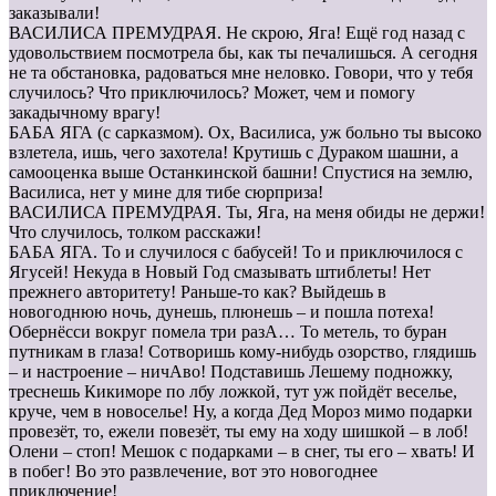
заказывали!
ВАСИЛИСА ПРЕМУДРАЯ. Не скрою, Яга! Ещё год назад с
удовольствием посмотрела бы, как ты печалишься. А сегодня
не та обстановка, радоваться мне неловко. Говори, что у тебя
случилось? Что приключилось? Может, чем и помогу
закадычному врагу!
БАБА ЯГА (с сарказмом). Ох, Василиса, уж больно ты высоко
взлетела, ишь, чего захотела! Крутишь с Дураком шашни, а
самооценка выше Останкинской башни! Спустися на землю,
Василиса, нет у мине для тибе сюрприза!
ВАСИЛИСА ПРЕМУДРАЯ. Ты, Яга, на меня обиды не держи!
Что случилось, толком расскажи!
БАБА ЯГА. То и случилося с бабусей! То и приключилося с
Ягусей! Некуда в Новый Год смазывать штиблеты! Нет
прежнего авторитету! Раньше-то как? Выйдешь в
новогоднюю ночь, дунешь, плюнешь – и пошла потеха!
Обернёсси вокруг помела три разА… То метель, то буран
путникам в глаза! Сотворишь кому-нибудь озорство, глядишь
– и настроение – ничАво! Подставишь Лешему подножку,
треснешь Кикиморе по лбу ложкой, тут уж пойдёт веселье,
круче, чем в новоселье! Ну, а когда Дед Мороз мимо подарки
провезёт, то, ежели повезёт, ты ему на ходу шишкой – в лоб!
Олени – стоп! Мешок с подарками – в снег, ты его – хвать! И
в побег! Во это развлечение, вот это новогоднее
приключение!