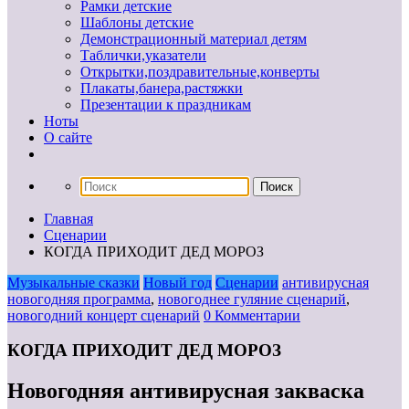
Рамки детские
Шаблоны детские
Демонстрационный материал детям
Таблички,указатели
Открытки,поздравительные,конверты
Плакаты,банера,растяжки
Презентации к праздникам
Ноты
О сайте
Главная
Сценарии
КОГДА ПРИХОДИТ ДЕД МОРОЗ
Музыкальные сказки
Новый год
Сценарии
антивирусная
новогодняя программа
,
новогоднее гуляние сценарий
,
новогодний концерт сценарий
0 Комментарии
КОГДА ПРИХОДИТ ДЕД МОРОЗ
Новогодняя антивирусная закваска