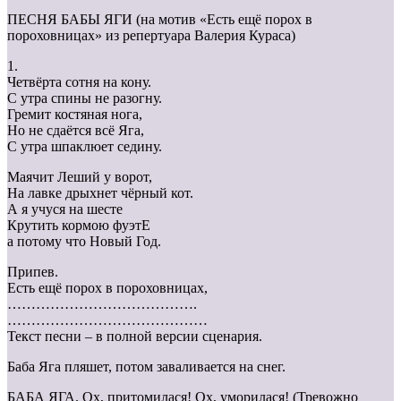
ПЕСНЯ БАБЫ ЯГИ (на мотив «Есть ещё порох в
пороховницах» из репертуара Валерия Кураса)
1.
Четвёрта сотня на кону.
С утра спины не разогну.
Гремит костяная нога,
Но не сдаётся всё Яга,
С утра шпаклюет седину.
Маячит Леший у ворот,
На лавке дрыхнет чёрный кот.
А я учуся на шесте
Крутить кормою фуэтЕ
а потому что Новый Год.
Припев.
Есть ещё порох в пороховницах,
………………………………….
……………………………………
Текст песни – в полной версии сценария.
Баба Яга пляшет, потом заваливается на снег.
БАБА ЯГА. Ох, притомилася! Ох, уморилася! (Тревожно