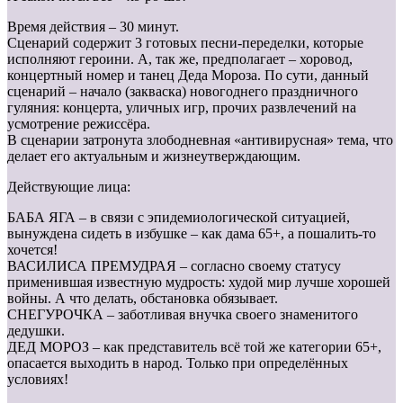
Время действия – 30 минут.
Сценарий содержит 3 готовых песни-переделки, которые
исполняют героини. А, так же, предполагает – хоровод,
концертный номер и танец Деда Мороза. По сути, данный
сценарий – начало (закваска) новогоднего праздничного
гуляния: концерта, уличных игр, прочих развлечений на
усмотрение режиссёра.
В сценарии затронута злободневная «антивирусная» тема, что
делает его актуальным и жизнеутверждающим.
Действующие лица:
БАБА ЯГА – в связи с эпидемиологической ситуацией,
вынуждена сидеть в избушке – как дама 65+, а пошалить-то
хочется!
ВАСИЛИСА ПРЕМУДРАЯ – согласно своему статусу
применившая известную мудрость: худой мир лучше хорошей
войны. А что делать, обстановка обязывает.
СНЕГУРОЧКА – заботливая внучка своего знаменитого
дедушки.
ДЕД МОРОЗ – как представитель всё той же категории 65+,
опасается выходить в народ. Только при определённых
условиях!