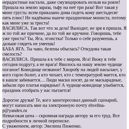
нерадостные настали, даже смузицировать нельзя на рояле!
Пришла на землю зараза, тьфу на неё три раза! Вот такая у
мине грусть: всем приказано дома сидеть кому шестьдесят
пять плюс! Не надёваны нынче праздничные мониста, потому
как мине уже за триста!
ВАСИЛИСА. Так вот что за дела! Выходит, не зря я пришла. Я
ж по той же причине, да по той же кручине. Говоришь, тебе
уже триста? Ты, Яга, эгоистка! Только о себе разумеешь, а
дальше глядеть не умеешь!
БАБА ЯГА. Ты чаво, белены объелась? Откудова такая
смелость?
ВАСИЛИСА. Пришла я к тебе с миром, Яга! Вижу в тебе
сегодня подругу, а не врага! Явилось на нашу землю чудище
поганое! Ковидище незваное! Хворобу на людей насылает, у
кого горло болит, а кто чихает, кто с температурой мается, кто
в кашле забивается… Люди маски носят, да не маскарадные,
забыли про платья нарядные! А чудище-ковидище улыбается,
праздник отобрать у нас пытается!
Дорогие друзья! Те, кого заинтересовал данный сценарий,
могут написать мне на электронную почту ehvelina-
p@yandex.ru
Невысокая цена – скромная награда автору за его труд. Все
подробности в личной переписке.
С уважением, автор: Эвелина Пиженко.