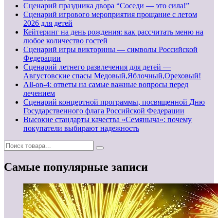
Сценарий праздника двора “Соседи — это сила!”
Сценарий игрового мероприятия прощание с летом
2026 для детей
Кейтеринг на день рождения: как рассчитать меню на
любое количество гостей
Сценарий игры викторины — символы Российской
Федерации
Сценарий летнего развлечения для детей —
Августовские спасы Медовый,Яблочный,Ореховый!
All-on-4: ответы на самые важные вопросы перед
лечением
Сценарий концертной программы, посвященной Дню
Государственного флага Российской Федерации
Высокие стандарты качества «Семяныча»: почему
покупатели выбирают надежность
Самые популярные записи