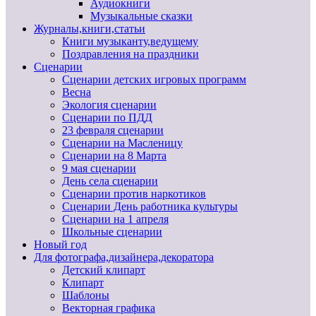
Аудиокниги
Музыкальные сказки
Журналы,книги,статьи
Книги музыканту,ведущему
Поздравления на праздники
Сценарии
Сценарии детских игровых программ
Весна
Экология сценарии
Сценарии по ПДД
23 февраля сценарии
Сценарии на Масленицу
Сценарии на 8 Марта
9 мая сценарии
День села сценарии
Сценарии против наркотиков
Сценарии День работника культуры
Сценарии на 1 апреля
Школьные сценарии
Новый год
Для фотографа,дизайнера,декоратора
Детский клипарт
Клипарт
Шаблоны
Векторная графика