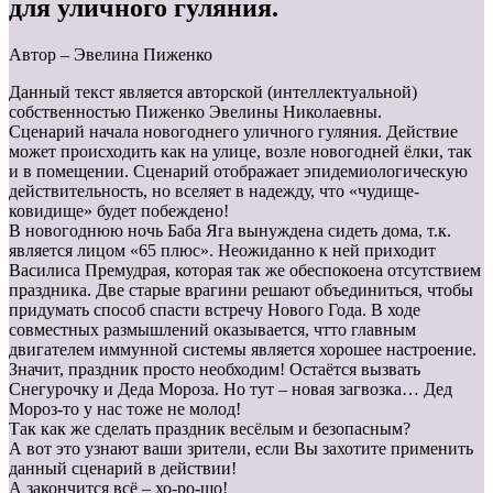
для уличного гуляния.
Автор – Эвелина Пиженко
Данный текст является авторской (интеллектуальной)
собственностью Пиженко Эвелины Николаевны.
Сценарий начала новогоднего уличного гуляния. Действие
может происходить как на улице, возле новогодней ёлки, так
и в помещении. Сценарий отображает эпидемиологическую
действительность, но вселяет в надежду, что «чудище-
ковидище» будет побеждено!
В новогоднюю ночь Баба Яга вынуждена сидеть дома, т.к.
является лицом «65 плюс». Неожиданно к ней приходит
Василиса Премудрая, которая так же обеспокоена отсутствием
праздника. Две старые врагини решают объединиться, чтобы
придумать способ спасти встречу Нового Года. В ходе
совместных размышлений оказывается, чтто главным
двигателем иммунной системы является хорошее настроение.
Значит, праздник просто необходим! Остаётся вызвать
Снегурочку и Деда Мороза. Но тут – новая загвозка… Дед
Мороз-то у нас тоже не молод!
Так как же сделать праздник весёлым и безопасным?
А вот это узнают ваши зрители, если Вы захотите применить
данный сценарий в действии!
А закончится всё – хо-ро-шо!