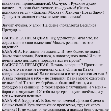
вскакивает, принюхивается). Ох, чую… Русским духом
пахнет… А, если быть точнее, то – духами! (Опять
принюхивается). «Красная Москва»! Хвирма «Новая Заря»!
Да неужто заклятая гостья ко мне пожаловала?
Звучит музыка. У ёлки (На сцене) появляется Василиса
Премудрая.
ВАСИЛИСА ПРЕМУДРАЯ. Ну, здравствуй, Яга! Что, не
ждала меня в свои владения? Может, решила, что это
видение?
БАБА ЯГА. Не гадала, не ждала… И, тем более, не звала!
Зачем пожаловала, Василиса, в новогоднюю ночь? Или на
печаль мою поглядеть-порадоваться не прочь?
ВАСИЛИСА ПРЕМУДРАЯ. Печаль, говоришь? Прости, не
знала, что ты нынче печальная стала! Опять на Ивана
колдовала-ворожила? Да не помогла и в этот раз ягиная сила?
А ведь говорила я тебе – не старайся! Ивана моего охмурить
не пытайся! Ты зельем берёшь из болотной тины, а я –
холодцом из свинины! У тебя варево с лягушками, а у меня –
борщ с пампушками! У тебя на десерт – пауки мочёные, а у
меня – яблоки печёные!
БАБА ЯГА (сердится). В бок мине помело! Да если б дело в
Ваньке былО! Тута посерьёзнее проблемка, туды её через
коленку! И не ждали, и не сказывали, а пришла беда откуда не