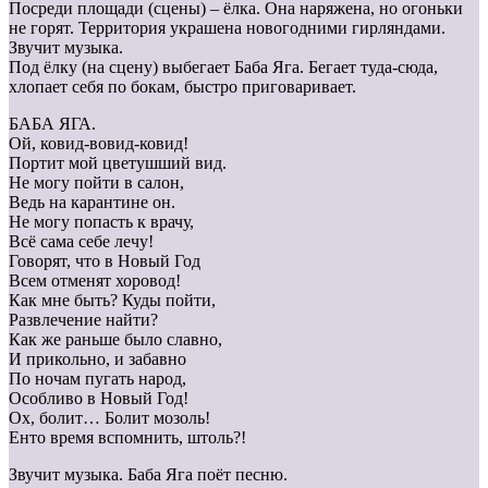
Посреди площади (сцены) – ёлка. Она наряжена, но огоньки
не горят. Территория украшена новогодними гирляндами.
Звучит музыка.
Под ёлку (на сцену) выбегает Баба Яга. Бегает туда-сюда,
хлопает себя по бокам, быстро приговаривает.
БАБА ЯГА.
Ой, ковид-вовид-ковид!
Портит мой цветушший вид.
Не могу пойти в салон,
Ведь на карантине он.
Не могу попасть к врачу,
Всё сама себе лечу!
Говорят, что в Новый Год
Всем отменят хоровод!
Как мне быть? Куды пойти,
Развлечение найти?
Как же раньше было славно,
И прикольно, и забавно
По ночам пугать народ,
Особливо в Новый Год!
Ох, болит… Болит мозоль!
Енто время вспомнить, штоль?!
Звучит музыка. Баба Яга поёт песню.