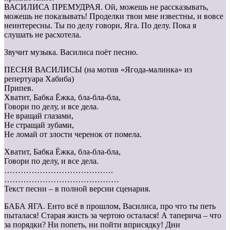
ВАСИЛИСА ПРЕМУДРАЯ. Ой, можешь не рассказывать,
можешь не показывать! Проделки твои мне известны, и вовсе
неинтересны. Ты по делу говори, Яга. По делу. Пока я
слушать не расхотела.
Звучит музыка. Василиса поёт песню.
ПЕСНЯ ВАСИЛИСЫ (на мотив «Ягода-малинка» из
репертуара Хабиба)
Припев.
Хватит, Бабка Ёжка, бла-бла-бла,
Говори по делу, и все дела.
Не вращай глазами,
Не стращай зубами,
Не ломай от злости черенок от помела.
Хватит, Бабка Ёжка, бла-бла-бла,
Говори по делу, и все дела.
………………………………….
……………………………………
Текст песни – в полной версии сценария.
БАБА ЯГА. Енто всё в прошлом, Василиса, про что ты петь
пыталася! Старая жисть за чертою осталася! А таперича – что
за порядки? Ни попеть, ни пойти вприсядку! Дни