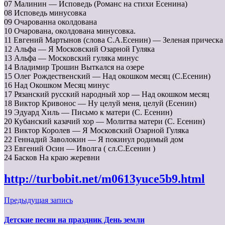
07 Малинин — Исповедь (Романс на стихи Есенина)
08 Исповедь минусовка
09 Очарованна околдована
10 Очарована, околдована минусовка.
11 Евгений Мартынов (слова С.А.Есенин) — Зеленая прическа
12 Альфа — Я Московский Озарной Гуляка
13 Альфа — Московский гуляка минус
14 Владимир Трошин Выткался на озере
15 Олег Рождественский — Над окошком месяц (С.Есенин)
16 Над Окошком Месяц минус
17 Рязанский русский народный хор — Над окошком месяц
18 Виктор Кривонос — Ну целуй меня, целуй (Есенин)
19 Эдуард Хиль — Письмо к матери (С. Есенин)
20 Кубанский казачий хор — Молитва матери (С. Есенин)
21 Виктор Королев — Я Московский Озарной Гуляка
22 Геннадий Заволокин — Я покинул родимый дом
23 Евгений Осин — Иволга ( сл.С.Есенин )
24 Басков На краю жеревни
http://turbobit.net/m0613yuce5b9.html
Предыдущая запись
Детские песни на праздник День земли