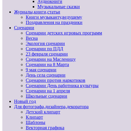
Аудиокниги
Музыкальные сказки
Журналы,книги,статьи
Книги музыканту,ведущему
Поздравления на праздники
Сценарии
Сценарии детских игровых программ
Весна
Экология сценарии
Сценарии по ПДД
23 февраля сценарии
Сценарии на Масленицу
Сценарии на 8 Марта
9 мая сценарии
День села сценарии
Сценарии против наркотиков
Сценарии День работника культуры
Сценарии на 1 апреля
Школьные сценарии
Новый год
Для фотографа,дизайнера,декоратора
Детский клипарт
Клипарт
Шаблоны
Векторная графика