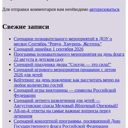
Для отправки комментария вам необходимо
авторизоваться
.
Свежие записи
Сценарии познавательного мероприятий в ДОУ о
месяце Сентябрь “Ревун, Хмурень, Желтень”
Cценарий линейки 1 сентября 2026
Программа познавательного мероприятия на день флага
22 августа в детском саду
Сценарий праздника двора “Соседи — это сила!”
Сценарий игрового мероприятия прощание с летом
2026 для детей
Кейтеринг на день рождения: как рассчитать меню на
любое количество гостей
Сценарий игры викторины — символы Российской
Федерации
Сценарий летнего развлечения для детей —
Августовские спасы Медовый,Яблочный,Ореховый!
All-on-4: ответы на самые важные вопросы перед
лечением
Сценарий концертной программы, посвященной Дню
Государственного флага Российской Федерации