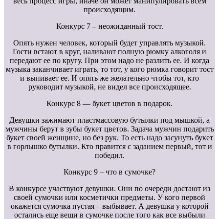
весь процесс игры, иначе он может манипулировать всем
происходящим.
Конкурс 7 – неожиданный тост.
Опять нужен человек, который будет управлять музыкой.
Гости встают в круг, наливают полную рюмку алкоголя и
передают ее по кругу. При этом надо не разлить ее. И когда
музыка заканчивает играть, то тот, у кого рюмка говорит тост
и выпивает ее. И опять же желательно чтобы тот, кто
руководит музыкой, не видел все происходящее.
Конкурс 8 — букет цветов в подарок.
Девушки зажимают пластмассовую бутылки под мышкой, а
мужчины берут в зубы букет цветов. Задача мужчин подарить
букет своей женщине, но без рук. То есть надо засунуть букет
в горлышко бутылки. Кто правится с заданием первый, тот и
победил.
Конкурс 9 – что в сумочке?
В конкурсе участвуют девушки. Они по очереди достают из
своей сумочки или косметички предметы. У кого первой
окажется сумочка пустая – выбывает. А девушка у которой
остались еще вещи в сумочке после того как все выбыли