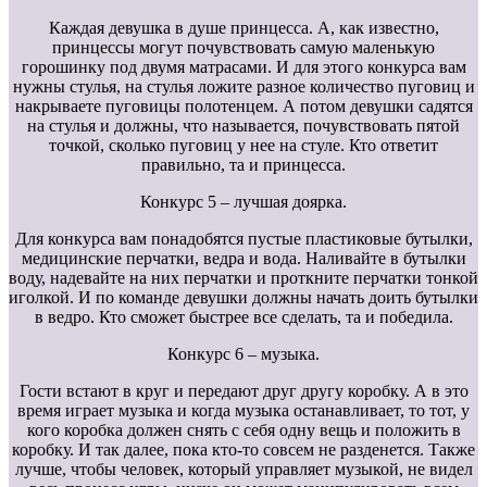
Каждая девушка в душе принцесса. А, как известно,
принцессы могут почувствовать самую маленькую
горошинку под двумя матрасами. И для этого конкурса вам
нужны стулья, на стулья ложите разное количество пуговиц и
накрываете пуговицы полотенцем. А потом девушки садятся
на стулья и должны, что называется, почувствовать пятой
точкой, сколько пуговиц у нее на стуле. Кто ответит
правильно, та и принцесса.
Конкурс 5 – лучшая доярка.
Для конкурса вам понадобятся пустые пластиковые бутылки,
медицинские перчатки, ведра и вода. Наливайте в бутылки
воду, надевайте на них перчатки и проткните перчатки тонкой
иголкой. И по команде девушки должны начать доить бутылки
в ведро. Кто сможет быстрее все сделать, та и победила.
Конкурс 6 – музыка.
Гости встают в круг и передают друг другу коробку. А в это
время играет музыка и когда музыка останавливает, то тот, у
кого коробка должен снять с себя одну вещь и положить в
коробку. И так далее, пока кто-то совсем не разденется. Также
лучше, чтобы человек, который управляет музыкой, не видел