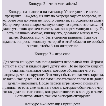
Конкурс 2 – что я мог забыть?
Конкурс на знание и на смекалку. Участвуют все гости
праздника. Каждому из них по очереди задают вопросы, на
которые они должны не просто ответить, а продолжить фразу.
Например, если я варю манную кашу, то я делаю это так…. И
далее участник должен сказать, как он варит манную кашу. То
есть, наливаю молоко, кипячу его, добавляю манку и так
далее. Вопросы могут быть самыми разными. Главное
задавать вопросы человеку, который в этой области не особый
знаток, чтобы было интереснее.
Конкурс 3 – игра слов.
Для этого конкурса вам понадобится небольшой мяч. Игроки
встают в круг и кидают друг другу мяч. Но не просто кидают,
а сначала называют слова, которое обозначает что-то,
например, что-то круглое. Это могут быть слова: мяч, тарелка,
яблоко и так далее. Кто не смог назвать такое слово или долго
думал – выбывает. После первой игры можно поменять
правила, то есть уже называть слова, которые обозначают что-
то квадратное или слова, которые относятся к холоду и зиме.
Вариантов много, так что экспериментируйте.
Конкурс 4 – настоящая принцесса.