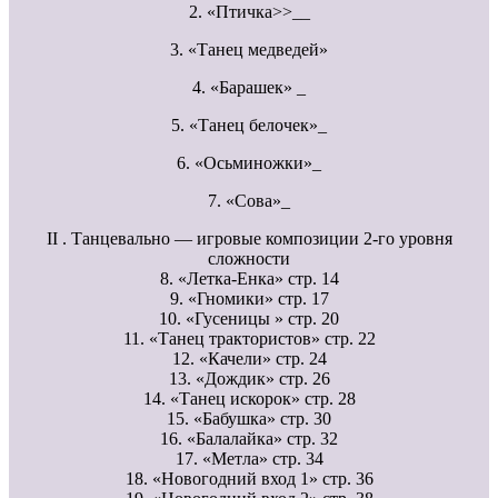
2. «Птичка>>__
3. «Танец медведей»
4. «Барашек» _
5. «Танец белочек»_
6. «Осьминожки»_
7. «Сова»_
II . Танцевально — игровые композиции 2-го уровня
сложности
8. «Летка-Енка» стр. 14
9. «Гномики» стр. 17
10. «Гусеницы » стр. 20
11. «Танец трактористов» стр. 22
12. «Качели» стр. 24
13. «Дождик» стр. 26
14. «Танец искорок» стр. 28
15. «Бабушка» стр. 30
16. «Балалайка» стр. 32
17. «Метла» стр. 34
18. «Новогодний вход 1» стр. 36