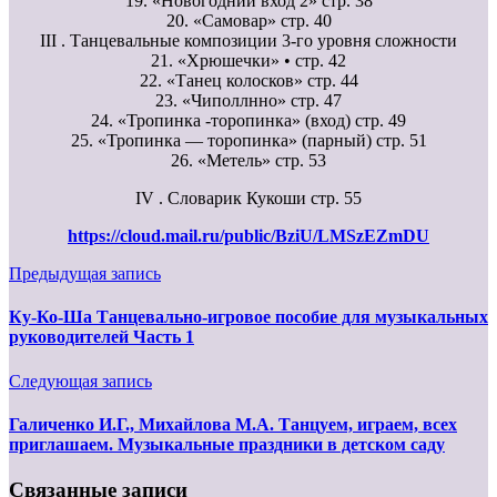
19. «Новогодний вход 2» стр. 38
20. «Самовар» стр. 40
III . Танцевальные композиции 3-го уровня сложности
21. «Хрюшечки» • стр. 42
22. «Танец колосков» стр. 44
23. «Чиполлнно» стр. 47
24. «Тропинка -торопинка» (вход) стр. 49
25. «Тропинка — торопинка» (парный) стр. 51
26. «Метель» стр. 53
IV . Словарик Кукоши стр. 55
https://cloud.mail.ru/public/BziU/LMSzEZmDU
Предыдущая запись
Ку-Ко-Ша Танцевально-игровое пособие для музыкальных
руководителей Часть 1
Следующая запись
Галиченко И.Г., Михайлова М.А. Танцуем, играем, всех
приглашаем. Музыкальные праздники в детском саду
Связанные записи