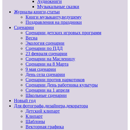
Аудиокниги
Музыкальные сказки
Журналы,книги,статьи
Книги музыканту,ведущему
Поздравления на праздники
Сценарии
Сценарии детских игровых программ
Весна
Экология сценарии
Сценарии по ПДД
23 февраля сценарии
Сценарии на Масленицу
Сценарии на 8 Марта
9 мая сценарии
День села сценарии
Сценарии против наркотиков
Сценарии День работника культуры
Сценарии на 1 апреля
Школьные сценарии
Новый год
Для фотографа,дизайнера,декоратора
Детский клипарт
Клипарт
Шаблоны
Векторная графика