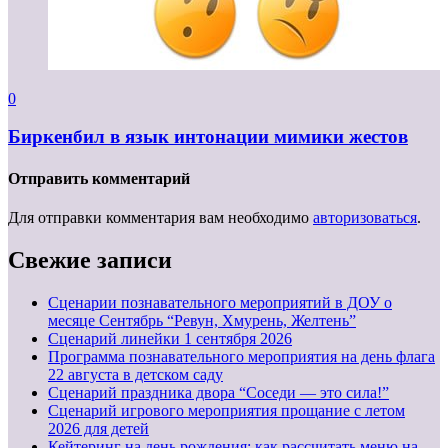
0
Биркенбил в язык интонации мимики жестов
Отправить комментарий
Для отправки комментария вам необходимо
авторизоваться
.
Свежие записи
Сценарии познавательного мероприятий в ДОУ о
месяце Сентябрь “Ревун, Хмурень, Желтень”
Cценарий линейки 1 сентября 2026
Программа познавательного мероприятия на день флага
22 августа в детском саду
Сценарий праздника двора “Соседи — это сила!”
Сценарий игрового мероприятия прощание с летом
2026 для детей
Кейтеринг на день рождения: как рассчитать меню на